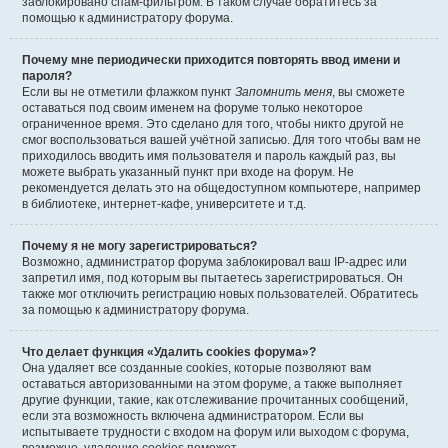
заблокировано спам-фильтром. В таком случае обратитесь за
помощью к администратору форума.
Почему мне периодически приходится повторять ввод имени и
пароля?
Если вы не отметили флажком пункт
Запомнить меня
, вы сможете
оставаться под своим именем на форуме только некоторое
ограниченное время. Это сделано для того, чтобы никто другой не
смог воспользоваться вашей учётной записью. Для того чтобы вам не
приходилось вводить имя пользователя и пароль каждый раз, вы
можете выбрать указанный пункт при входе на форум. Не
рекомендуется делать это на общедоступном компьютере, например
в библиотеке, интернет-кафе, университете и т.д.
Почему я не могу зарегистрироваться?
Возможно, администратор форума заблокировал ваш IP-адрес или
запретил имя, под которым вы пытаетесь зарегистрироваться. Он
также мог отключить регистрацию новых пользователей. Обратитесь
за помощью к администратору форума.
Что делает функция «Удалить cookies форума»?
Она удаляет все созданные cookies, которые позволяют вам
оставаться авторизованными на этом форуме, а также выполняет
другие функции, такие, как отслеживание прочитанных сообщений,
если эта возможность включена администратором. Если вы
испытываете трудности с входом на форум или выходом с форума,