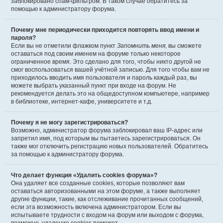
заблокировано спам-фильтром. В таком случае обратитесь за
помощью к администратору форума.
Почему мне периодически приходится повторять ввод имени и
пароля?
Если вы не отметили флажком пункт
Запомнить меня
, вы сможете
оставаться под своим именем на форуме только некоторое
ограниченное время. Это сделано для того, чтобы никто другой не
смог воспользоваться вашей учётной записью. Для того чтобы вам не
приходилось вводить имя пользователя и пароль каждый раз, вы
можете выбрать указанный пункт при входе на форум. Не
рекомендуется делать это на общедоступном компьютере, например
в библиотеке, интернет-кафе, университете и т.д.
Почему я не могу зарегистрироваться?
Возможно, администратор форума заблокировал ваш IP-адрес или
запретил имя, под которым вы пытаетесь зарегистрироваться. Он
также мог отключить регистрацию новых пользователей. Обратитесь
за помощью к администратору форума.
Что делает функция «Удалить cookies форума»?
Она удаляет все созданные cookies, которые позволяют вам
оставаться авторизованными на этом форуме, а также выполняет
другие функции, такие, как отслеживание прочитанных сообщений,
если эта возможность включена администратором. Если вы
испытываете трудности с входом на форум или выходом с форума,