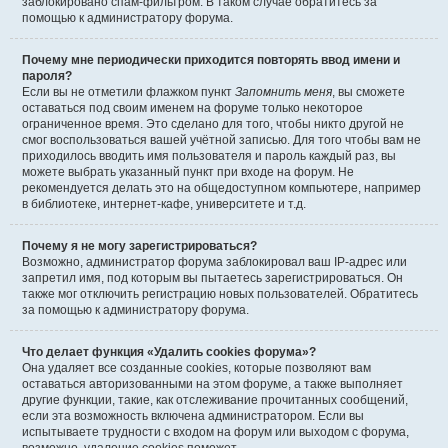
заблокировано спам-фильтром. В таком случае обратитесь за
помощью к администратору форума.
Почему мне периодически приходится повторять ввод имени и
пароля?
Если вы не отметили флажком пункт
Запомнить меня
, вы сможете
оставаться под своим именем на форуме только некоторое
ограниченное время. Это сделано для того, чтобы никто другой не
смог воспользоваться вашей учётной записью. Для того чтобы вам не
приходилось вводить имя пользователя и пароль каждый раз, вы
можете выбрать указанный пункт при входе на форум. Не
рекомендуется делать это на общедоступном компьютере, например
в библиотеке, интернет-кафе, университете и т.д.
Почему я не могу зарегистрироваться?
Возможно, администратор форума заблокировал ваш IP-адрес или
запретил имя, под которым вы пытаетесь зарегистрироваться. Он
также мог отключить регистрацию новых пользователей. Обратитесь
за помощью к администратору форума.
Что делает функция «Удалить cookies форума»?
Она удаляет все созданные cookies, которые позволяют вам
оставаться авторизованными на этом форуме, а также выполняет
другие функции, такие, как отслеживание прочитанных сообщений,
если эта возможность включена администратором. Если вы
испытываете трудности с входом на форум или выходом с форума,