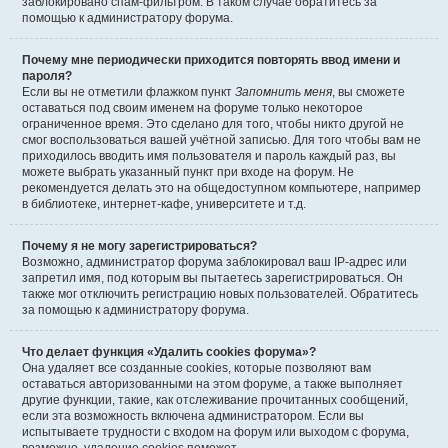
заблокировано спам-фильтром. В таком случае обратитесь за
помощью к администратору форума.
Почему мне периодически приходится повторять ввод имени и
пароля?
Если вы не отметили флажком пункт
Запомнить меня
, вы сможете
оставаться под своим именем на форуме только некоторое
ограниченное время. Это сделано для того, чтобы никто другой не
смог воспользоваться вашей учётной записью. Для того чтобы вам не
приходилось вводить имя пользователя и пароль каждый раз, вы
можете выбрать указанный пункт при входе на форум. Не
рекомендуется делать это на общедоступном компьютере, например
в библиотеке, интернет-кафе, университете и т.д.
Почему я не могу зарегистрироваться?
Возможно, администратор форума заблокировал ваш IP-адрес или
запретил имя, под которым вы пытаетесь зарегистрироваться. Он
также мог отключить регистрацию новых пользователей. Обратитесь
за помощью к администратору форума.
Что делает функция «Удалить cookies форума»?
Она удаляет все созданные cookies, которые позволяют вам
оставаться авторизованными на этом форуме, а также выполняет
другие функции, такие, как отслеживание прочитанных сообщений,
если эта возможность включена администратором. Если вы
испытываете трудности с входом на форум или выходом с форума,