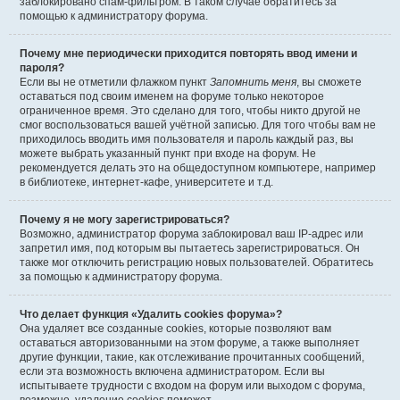
заблокировано спам-фильтром. В таком случае обратитесь за
помощью к администратору форума.
Почему мне периодически приходится повторять ввод имени и
пароля?
Если вы не отметили флажком пункт
Запомнить меня
, вы сможете
оставаться под своим именем на форуме только некоторое
ограниченное время. Это сделано для того, чтобы никто другой не
смог воспользоваться вашей учётной записью. Для того чтобы вам не
приходилось вводить имя пользователя и пароль каждый раз, вы
можете выбрать указанный пункт при входе на форум. Не
рекомендуется делать это на общедоступном компьютере, например
в библиотеке, интернет-кафе, университете и т.д.
Почему я не могу зарегистрироваться?
Возможно, администратор форума заблокировал ваш IP-адрес или
запретил имя, под которым вы пытаетесь зарегистрироваться. Он
также мог отключить регистрацию новых пользователей. Обратитесь
за помощью к администратору форума.
Что делает функция «Удалить cookies форума»?
Она удаляет все созданные cookies, которые позволяют вам
оставаться авторизованными на этом форуме, а также выполняет
другие функции, такие, как отслеживание прочитанных сообщений,
если эта возможность включена администратором. Если вы
испытываете трудности с входом на форум или выходом с форума,