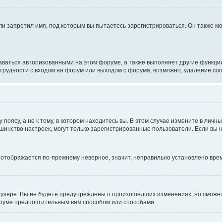
и запретил имя, под которым вы пытаетесь зарегистрироваться. Он также мо
аваться авторизованными на этом форуме, а также выполняет другие функции
рудности с входом на форум или выходом с форума, возможно, удаление coo
оясу, а не к тому, в котором находитесь вы. В этом случае измените в личны
ольшинство настроек, могут только зарегистрированные пользователи. Если вы
мя отображается по-прежнему неверное, значит, неправильно установлено вр
аузере. Вы не будете предупреждены о произошедших изменениях, но сможете
оруме предпочтительным вам способом или способами.