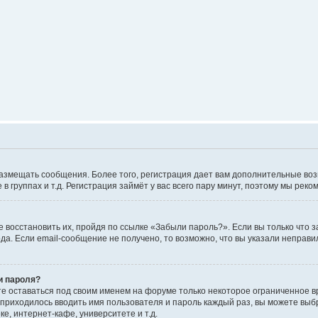
е размещать сообщения. Более того, регистрация дает вам дополнительные в
 группах и т.д. Регистрация займёт у вас всего пару минут, поэтому мы реко
 восстановить их, пройдя по ссылке «Забыли пароль?». Если вы только что 
да. Если email-сообщение не получено, то возможно, что вы указали неправи
и пароля?
те оставаться под своим именем на форуме только некоторое ограниченное вр
 приходилось вводить имя пользователя и пароль каждый раз, вы можете выб
е, интернет-кафе, университете и т.д.