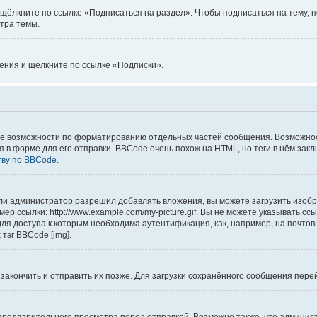
щёлкните по ссылке «Подписаться на раздел». Чтобы подписаться на тему, п
тра темы.
ления и щёлкните по ссылке «Подписки».
е возможности по форматированию отдельных частей сообщения. Возможно
форме для его отправки. BBCode очень похож на HTML, но теги в нём заключаю
тву по BBCode
.
и администратор разрешил добавлять вложения, вы можете загрузить изобра
р ссылки: http://www.example.com/my-picture.gif. Вы не можете указывать с
ля доступа к которым необходима аутентификация, как, например, на почтов
тэг BBCode [img].
 закончить и отправить их позже. Для загрузки сохранённого сообщения пер