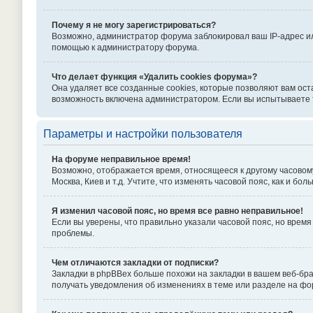
Почему я не могу зарегистрироваться?
Возможно, администратор форума заблокировал ваш IP-адрес ил
помощью к администратору форума.
Что делает функция «Удалить cookies форума»?
Она удаляет все созданные cookies, которые позволяют вам ост
возможность включена администратором. Если вы испытываете т
Параметры и настройки пользователя
На форуме неправильное время!
Возможно, отображается время, относящееся к другому часовому п
Москва, Киев и т.д. Учтите, что изменять часовой пояс, как и б
Я изменил часовой пояс, но время все равно неправильное!
Если вы уверены, что правильно указали часовой пояс, но вре
проблемы.
Чем отличаются закладки от подписки?
Закладки в phpBBex больше похожи на закладки в вашем веб-бр
получать уведомления об изменениях в теме или разделе на ф