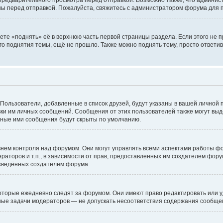
едварительного просмотра перед отправкой. Возможно также, что администр
ны перед отправкой. Пожалуйста, свяжитесь с администратором форума для
те «поднять» её в верхнюю часть первой страницы раздела. Если этого не пр
го поднятия темы, ещё не прошло. Также можно поднять тему, просто ответив
 Пользователи, добавленные в список друзей, будут указаны в вашей личной 
авки им личных сообщений. Сообщения от этих пользователей также могут вы
нные ими сообщения будут скрыты по умолчанию.
ем контроля над форумом. Они могут управлять всеми аспектами работы фо
раторов и т.п., в зависимости от прав, предоставленных им создателем фор
изведённых создателем форума.
оторые ежедневно следят за форумом. Они имеют право редактировать или у
вные задачи модераторов — не допускать несоответствия содержания сообщ