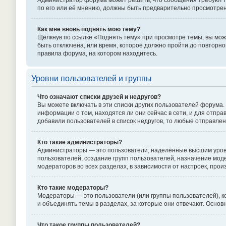
Администратор форума может решить, что сообщения требуют пр
по его или её мнению, должны быть предварительно просмотре
Как мне вновь поднять мою тему?
Щёлкнув по ссылке «Поднять тему» при просмотре темы, вы може
быть отключена, или время, которое должно пройти до повторно
правила форума, на котором находитесь.
Уровни пользователей и группы
Что означают списки друзей и недругов?
Вы можете включать в эти списки других пользователей форума.
информации о том, находятся ли они сейчас в сети, и для отпр
добавили пользователей в список недругов, то любые отправле
Кто такие администраторы?
Администраторы — это пользователи, наделённые высшим уровн
пользователей, создание групп пользователей, назначение моде
модераторов во всех разделах, в зависимости от настроек, про
Кто такие модераторы?
Модераторы — это пользователи (или группы пользователей), к
и объединять темы в разделах, за которые они отвечают. Осно
Что такое группы пользователей?