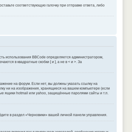
оставьте соответствующую галочку при отправке ответа, либо
сть использования BBCode определяется администратором,
тся в квадратные скобки [ и ], а не в < и >. За
жение на форум. Если нет, вы должны указать ссылку на
сылку ни на изображения, хранящиеся на вашем компьютере (если
ые ящики hotmail или yahoo, защищённые паролями сайты и т.п.
ейдите в раздел «Черновики» вашей личной панели управления.