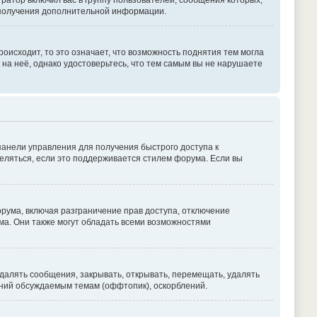
атор включил вас в группу пользователей, сообщения которых,
 получения дополнительной информации.
оисходит, то это означает, что возможность поднятия тем могла
 на неё, однако удостоверьтесь, что тем самым вы не нарушаете
панели управления для получения быстрого доступа к
деляться, если это поддерживается стилем форума. Если вы
рума, включая разграничение прав доступа, отключение
ума. Они также могут обладать всеми возможностями
далять сообщения, закрывать, открывать, перемещать, удалять
ений обсуждаемым темам (оффтопик), оскорблений.