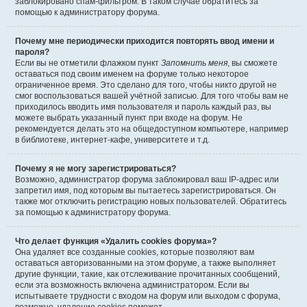
заблокировано спам-фильтром. В таком случае обратитесь за
помощью к администратору форума.
Почему мне периодически приходится повторять ввод имени и
пароля?
Если вы не отметили флажком пункт
Запомнить меня
, вы сможете
оставаться под своим именем на форуме только некоторое
ограниченное время. Это сделано для того, чтобы никто другой не
смог воспользоваться вашей учётной записью. Для того чтобы вам не
приходилось вводить имя пользователя и пароль каждый раз, вы
можете выбрать указанный пункт при входе на форум. Не
рекомендуется делать это на общедоступном компьютере, например
в библиотеке, интернет-кафе, университете и т.д.
Почему я не могу зарегистрироваться?
Возможно, администратор форума заблокировал ваш IP-адрес или
запретил имя, под которым вы пытаетесь зарегистрироваться. Он
также мог отключить регистрацию новых пользователей. Обратитесь
за помощью к администратору форума.
Что делает функция «Удалить cookies форума»?
Она удаляет все созданные cookies, которые позволяют вам
оставаться авторизованными на этом форуме, а также выполняет
другие функции, такие, как отслеживание прочитанных сообщений,
если эта возможность включена администратором. Если вы
испытываете трудности с входом на форум или выходом с форума,