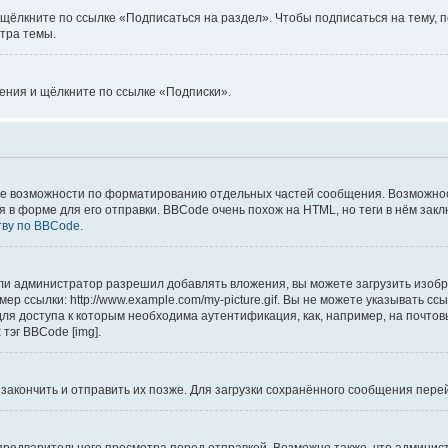
щёлкните по ссылке «Подписаться на раздел». Чтобы подписаться на тему, п
тра темы.
ления и щёлкните по ссылке «Подписки».
е возможности по форматированию отдельных частей сообщения. Возможно
форме для его отправки. BBCode очень похож на HTML, но теги в нём заключаю
тву по BBCode
.
и администратор разрешил добавлять вложения, вы можете загрузить изобра
р ссылки: http://www.example.com/my-picture.gif. Вы не можете указывать с
ля доступа к которым необходима аутентификация, как, например, на почтов
тэг BBCode [img].
 закончить и отправить их позже. Для загрузки сохранённого сообщения пер