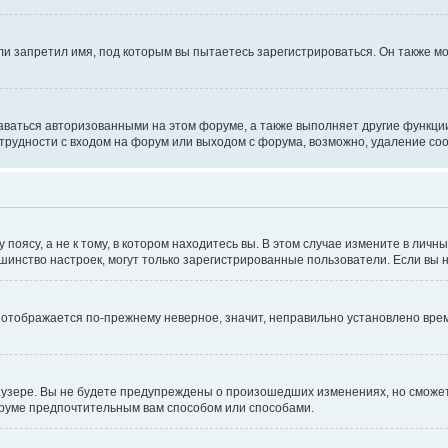
и запретил имя, под которым вы пытаетесь зарегистрироваться. Он также мо
аваться авторизованными на этом форуме, а также выполняет другие функции
рудности с входом на форум или выходом с форума, возможно, удаление coo
оясу, а не к тому, в котором находитесь вы. В этом случае измените в личны
ольшинство настроек, могут только зарегистрированные пользователи. Если вы
мя отображается по-прежнему неверное, значит, неправильно установлено вр
аузере. Вы не будете предупреждены о произошедших изменениях, но сможете
оруме предпочтительным вам способом или способами.