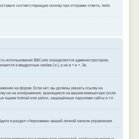
оставьте соответствующую галочку при отправке ответа, либо
сть использования BBCode определяется администратором,
тся в квадратные скобки [ и ], а не в < и >. За
жение на форум. Если нет, вы должны указать ссылку на
сылку ни на изображения, хранящиеся на вашем компьютере (если
ые ящики hotmail или yahoo, защищённые паролями сайты и т.п.
ейдите в раздел «Черновики» вашей личной панели управления.