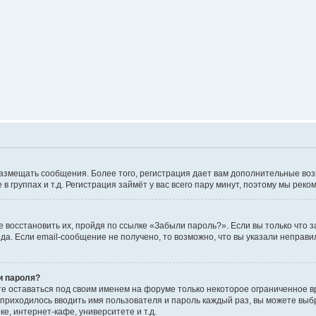
е размещать сообщения. Более того, регистрация дает вам дополнительные в
 группах и т.д. Регистрация займёт у вас всего пару минут, поэтому мы реко
 восстановить их, пройдя по ссылке «Забыли пароль?». Если вы только что 
да. Если email-сообщение не получено, то возможно, что вы указали неправи
и пароля?
те оставаться под своим именем на форуме только некоторое ограниченное вр
 приходилось вводить имя пользователя и пароль каждый раз, вы можете выб
е, интернет-кафе, университете и т.д.