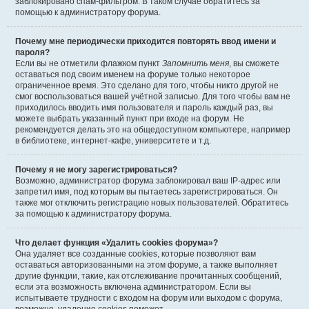
заблокировано спам-фильтром. В таком случае обратитесь за
помощью к администратору форума.
Почему мне периодически приходится повторять ввод имени и
пароля?
Если вы не отметили флажком пункт
Запомнить меня
, вы сможете
оставаться под своим именем на форуме только некоторое
ограниченное время. Это сделано для того, чтобы никто другой не
смог воспользоваться вашей учётной записью. Для того чтобы вам не
приходилось вводить имя пользователя и пароль каждый раз, вы
можете выбрать указанный пункт при входе на форум. Не
рекомендуется делать это на общедоступном компьютере, например
в библиотеке, интернет-кафе, университете и т.д.
Почему я не могу зарегистрироваться?
Возможно, администратор форума заблокировал ваш IP-адрес или
запретил имя, под которым вы пытаетесь зарегистрироваться. Он
также мог отключить регистрацию новых пользователей. Обратитесь
за помощью к администратору форума.
Что делает функция «Удалить cookies форума»?
Она удаляет все созданные cookies, которые позволяют вам
оставаться авторизованными на этом форуме, а также выполняет
другие функции, такие, как отслеживание прочитанных сообщений,
если эта возможность включена администратором. Если вы
испытываете трудности с входом на форум или выходом с форума,