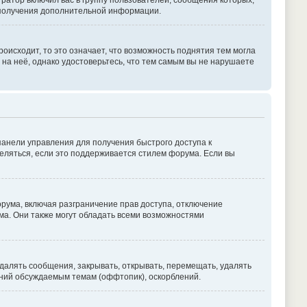
атор включил вас в группу пользователей, сообщения которых,
 получения дополнительной информации.
оисходит, то это означает, что возможность поднятия тем могла
 на неё, однако удостоверьтесь, что тем самым вы не нарушаете
панели управления для получения быстрого доступа к
деляться, если это поддерживается стилем форума. Если вы
рума, включая разграничение прав доступа, отключение
ума. Они также могут обладать всеми возможностями
далять сообщения, закрывать, открывать, перемещать, удалять
ений обсуждаемым темам (оффтопик), оскорблений.