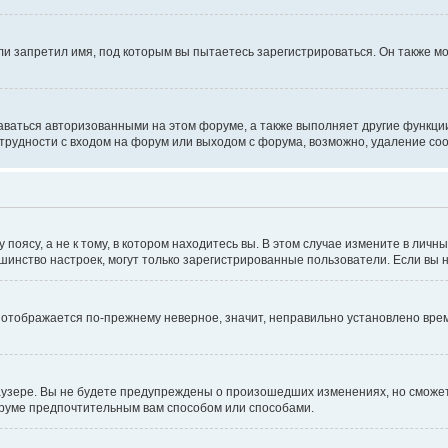
и запретил имя, под которым вы пытаетесь зарегистрироваться. Он также мо
аваться авторизованными на этом форуме, а также выполняет другие функции
рудности с входом на форум или выходом с форума, возможно, удаление coo
оясу, а не к тому, в котором находитесь вы. В этом случае измените в личны
ольшинство настроек, могут только зарегистрированные пользователи. Если вы
мя отображается по-прежнему неверное, значит, неправильно установлено вр
аузере. Вы не будете предупреждены о произошедших изменениях, но сможете
оруме предпочтительным вам способом или способами.