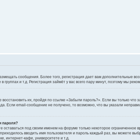
е размещать сообщения. Более того, регистрация дает вам дополнительные в
 группах и т.д. Регистрация займёт у вас всего пару минут, поэтому мы реко
 восстановить их, пройдя по ссылке «Забыли пароль?». Если вы только что 
да. Если email-сообщение не получено, то возможно, что вы указали неправи
и пароля?
те оставаться под своим именем на форуме только некоторое ограниченное вр
 приходилось вводить имя пользователя и пароль каждый раз, вы можете выб
е, интернет-кафе, университете и т.д.