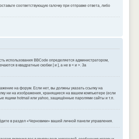
оставьте соответствующую галочку при отправке ответа, либо
сть использования BBCode определяется администратором,
тся в квадратные скобки [ и ], а не в < и >. За
жение на форум. Если нет, вы должны указать ссылку на
сылку ни на изображения, хранящиеся на вашем компьютере (если
ые ящики hotmail или yahoo, защищённые паролями сайты и т.п.
ейдите в раздел «Черновики» вашей личной панели управления.