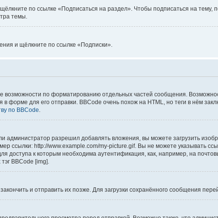
щёлкните по ссылке «Подписаться на раздел». Чтобы подписаться на тему, п
тра темы.
ления и щёлкните по ссылке «Подписки».
е возможности по форматированию отдельных частей сообщения. Возможно
форме для его отправки. BBCode очень похож на HTML, но теги в нём заключаю
тву по BBCode
.
и администратор разрешил добавлять вложения, вы можете загрузить изобра
р ссылки: http://www.example.com/my-picture.gif. Вы не можете указывать с
ля доступа к которым необходима аутентификация, как, например, на почтов
тэг BBCode [img].
 закончить и отправить их позже. Для загрузки сохранённого сообщения пер