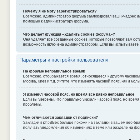
Почему я не могу зарегистрироваться?
Возможно, администратор форума заблокировал ваш IP-адрес ил
помощью к администратору форума.
Что делает функция «Удалить cookies форума»?
Она удаляет все созданные cookies, которые позволяют вам ост
возможность включена администратором. Если вы испытываете т
Параметры и настройки пользователя
На форуме неправильное время!
Возможно, отображается время, относящееся к другому часовому п
Москва, Киев и т.д. Учтите, что изменять часовой пояс, как и б
Я изменил часовой пояс, но время все равно неправильное!
Если вы уверены, что правильно указали часовой пояс, но вре
проблемы.
Чем отличаются закладки от подписки?
Закладки в phpBBex больше похожи на закладки в вашем веб-бр
получать уведомления об изменениях в теме или разделе на ф