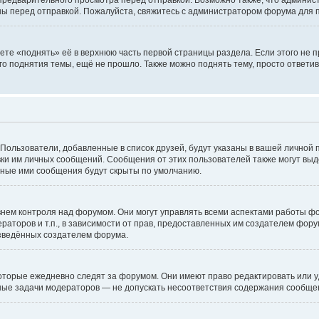
едварительного просмотра перед отправкой. Возможно также, что администр
ны перед отправкой. Пожалуйста, свяжитесь с администратором форума для
те «поднять» её в верхнюю часть первой страницы раздела. Если этого не пр
го поднятия темы, ещё не прошло. Также можно поднять тему, просто ответив
 Пользователи, добавленные в список друзей, будут указаны в вашей личной 
авки им личных сообщений. Сообщения от этих пользователей также могут вы
нные ими сообщения будут скрыты по умолчанию.
ем контроля над форумом. Они могут управлять всеми аспектами работы фо
раторов и т.п., в зависимости от прав, предоставленных им создателем фор
изведённых создателем форума.
оторые ежедневно следят за форумом. Они имеют право редактировать или у
вные задачи модераторов — не допускать несоответствия содержания сообщ