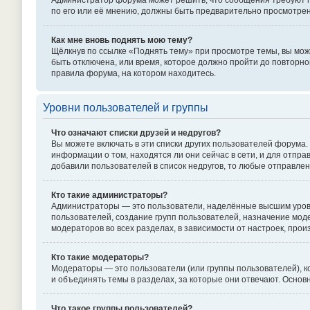
Администратор форума может решить, что сообщения требуют пр
по его или её мнению, должны быть предварительно просмотре
Как мне вновь поднять мою тему?
Щёлкнув по ссылке «Поднять тему» при просмотре темы, вы може
быть отключена, или время, которое должно пройти до повторно
правила форума, на котором находитесь.
Уровни пользователей и группы
Что означают списки друзей и недругов?
Вы можете включать в эти списки других пользователей форума.
информации о том, находятся ли они сейчас в сети, и для отпр
добавили пользователей в список недругов, то любые отправле
Кто такие администраторы?
Администраторы — это пользователи, наделённые высшим уровн
пользователей, создание групп пользователей, назначение моде
модераторов во всех разделах, в зависимости от настроек, про
Кто такие модераторы?
Модераторы — это пользователи (или группы пользователей), к
и объединять темы в разделах, за которые они отвечают. Осно
Что такое группы пользователей?