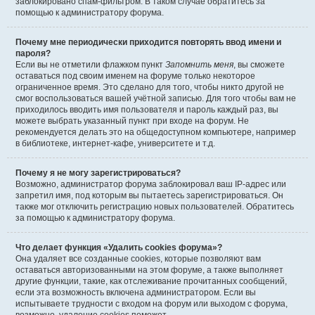
заблокировано спам-фильтром. В таком случае обратитесь за
помощью к администратору форума.
Почему мне периодически приходится повторять ввод имени и
пароля?
Если вы не отметили флажком пункт
Запомнить меня
, вы сможете
оставаться под своим именем на форуме только некоторое
ограниченное время. Это сделано для того, чтобы никто другой не
смог воспользоваться вашей учётной записью. Для того чтобы вам не
приходилось вводить имя пользователя и пароль каждый раз, вы
можете выбрать указанный пункт при входе на форум. Не
рекомендуется делать это на общедоступном компьютере, например
в библиотеке, интернет-кафе, университете и т.д.
Почему я не могу зарегистрироваться?
Возможно, администратор форума заблокировал ваш IP-адрес или
запретил имя, под которым вы пытаетесь зарегистрироваться. Он
также мог отключить регистрацию новых пользователей. Обратитесь
за помощью к администратору форума.
Что делает функция «Удалить cookies форума»?
Она удаляет все созданные cookies, которые позволяют вам
оставаться авторизованными на этом форуме, а также выполняет
другие функции, такие, как отслеживание прочитанных сообщений,
если эта возможность включена администратором. Если вы
испытываете трудности с входом на форум или выходом с форума,