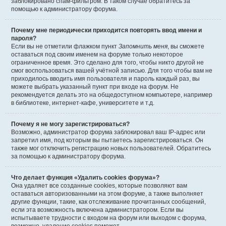
заблокировано спам-фильтром. В таком случае обратитесь за
помощью к администратору форума.
Почему мне периодически приходится повторять ввод имени и
пароля?
Если вы не отметили флажком пункт
Запомнить меня
, вы сможете
оставаться под своим именем на форуме только некоторое
ограниченное время. Это сделано для того, чтобы никто другой не
смог воспользоваться вашей учётной записью. Для того чтобы вам не
приходилось вводить имя пользователя и пароль каждый раз, вы
можете выбрать указанный пункт при входе на форум. Не
рекомендуется делать это на общедоступном компьютере, например
в библиотеке, интернет-кафе, университете и т.д.
Почему я не могу зарегистрироваться?
Возможно, администратор форума заблокировал ваш IP-адрес или
запретил имя, под которым вы пытаетесь зарегистрироваться. Он
также мог отключить регистрацию новых пользователей. Обратитесь
за помощью к администратору форума.
Что делает функция «Удалить cookies форума»?
Она удаляет все созданные cookies, которые позволяют вам
оставаться авторизованными на этом форуме, а также выполняет
другие функции, такие, как отслеживание прочитанных сообщений,
если эта возможность включена администратором. Если вы
испытываете трудности с входом на форум или выходом с форума,