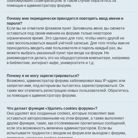
заблокировано спам-фильтром. В таком случае обратитесь за
помощью к администратору форума.
Почему мне периодически приходится повторять ввод имени и
пароля?
Если вы не отметили флажком пункт
Запомнить меня
, вы сможете
оставаться под своим именем на форуме только некоторое
ограниченное время. Это сделано для того, чтобы никто другой не
смог воспользоваться вашей учётной записью. Для того чтобы вам не
приходилось вводить имя пользователя и пароль каждый раз, вы
можете выбрать указанный пункт при входе на форум. Не
рекомендуется делать это на общедоступном компьютере, например
в библиотеке, интернет-кафе, университете и т.д.
Почему я не могу зарегистрироваться?
Возможно, администратор форума заблокировал ваш IP-адрес или
запретил имя, под которым вы пытаетесь зарегистрироваться. Он
также мог отключить регистрацию новых пользователей. Обратитесь
за помощью к администратору форума.
Что делает функция «Удалить cookies форума»?
Она удаляет все созданные cookies, которые позволяют вам
оставаться авторизованными на этом форуме, а также выполняет
другие функции, такие, как отслеживание прочитанных сообщений,
если эта возможность включена администратором. Если вы
испытываете трудности с входом на форум или выходом с форума,