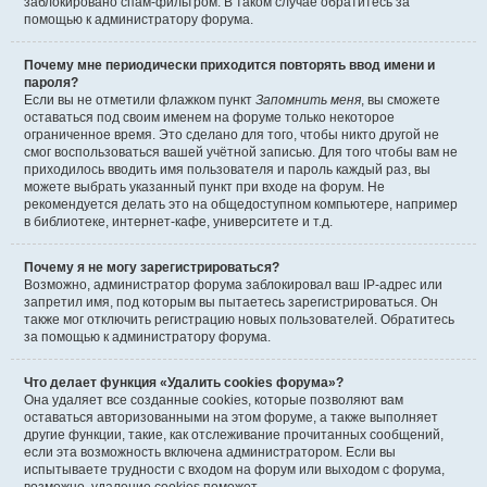
заблокировано спам-фильтром. В таком случае обратитесь за
помощью к администратору форума.
Почему мне периодически приходится повторять ввод имени и
пароля?
Если вы не отметили флажком пункт
Запомнить меня
, вы сможете
оставаться под своим именем на форуме только некоторое
ограниченное время. Это сделано для того, чтобы никто другой не
смог воспользоваться вашей учётной записью. Для того чтобы вам не
приходилось вводить имя пользователя и пароль каждый раз, вы
можете выбрать указанный пункт при входе на форум. Не
рекомендуется делать это на общедоступном компьютере, например
в библиотеке, интернет-кафе, университете и т.д.
Почему я не могу зарегистрироваться?
Возможно, администратор форума заблокировал ваш IP-адрес или
запретил имя, под которым вы пытаетесь зарегистрироваться. Он
также мог отключить регистрацию новых пользователей. Обратитесь
за помощью к администратору форума.
Что делает функция «Удалить cookies форума»?
Она удаляет все созданные cookies, которые позволяют вам
оставаться авторизованными на этом форуме, а также выполняет
другие функции, такие, как отслеживание прочитанных сообщений,
если эта возможность включена администратором. Если вы
испытываете трудности с входом на форум или выходом с форума,