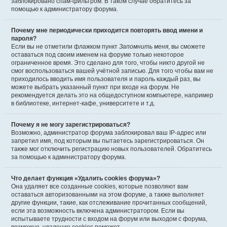
заблокировано спам-фильтром. В таком случае обратитесь за
помощью к администратору форума.
Почему мне периодически приходится повторять ввод имени и
пароля?
Если вы не отметили флажком пункт
Запомнить меня
, вы сможете
оставаться под своим именем на форуме только некоторое
ограниченное время. Это сделано для того, чтобы никто другой не
смог воспользоваться вашей учётной записью. Для того чтобы вам не
приходилось вводить имя пользователя и пароль каждый раз, вы
можете выбрать указанный пункт при входе на форум. Не
рекомендуется делать это на общедоступном компьютере, например
в библиотеке, интернет-кафе, университете и т.д.
Почему я не могу зарегистрироваться?
Возможно, администратор форума заблокировал ваш IP-адрес или
запретил имя, под которым вы пытаетесь зарегистрироваться. Он
также мог отключить регистрацию новых пользователей. Обратитесь
за помощью к администратору форума.
Что делает функция «Удалить cookies форума»?
Она удаляет все созданные cookies, которые позволяют вам
оставаться авторизованными на этом форуме, а также выполняет
другие функции, такие, как отслеживание прочитанных сообщений,
если эта возможность включена администратором. Если вы
испытываете трудности с входом на форум или выходом с форума,