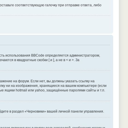
оставьте соответствующую галочку при отправке ответа, либо
сть использования BBCode определяется администратором,
тся в квадратные скобки [ и ], а не в < и >. За
жение на форум. Если нет, вы должны указать ссылку на
сылку ни на изображения, хранящиеся на вашем компьютере (если
ые ящики hotmail или yahoo, защищённые паролями сайты и т.п.
ейдите в раздел «Черновики» вашей личной панели управления.