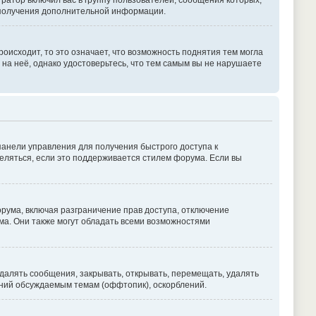
атор включил вас в группу пользователей, сообщения которых,
 получения дополнительной информации.
оисходит, то это означает, что возможность поднятия тем могла
 на неё, однако удостоверьтесь, что тем самым вы не нарушаете
панели управления для получения быстрого доступа к
деляться, если это поддерживается стилем форума. Если вы
рума, включая разграничение прав доступа, отключение
ума. Они также могут обладать всеми возможностями
далять сообщения, закрывать, открывать, перемещать, удалять
ений обсуждаемым темам (оффтопик), оскорблений.