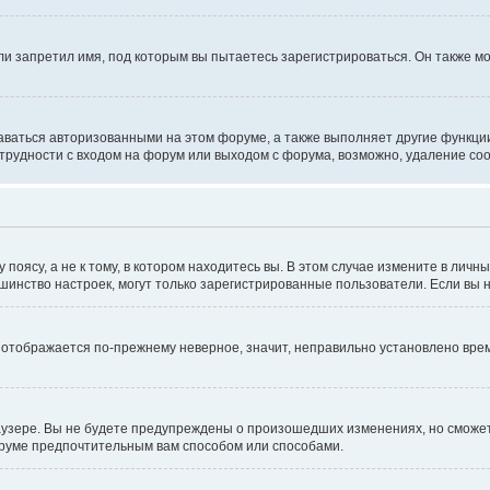
и запретил имя, под которым вы пытаетесь зарегистрироваться. Он также мо
аваться авторизованными на этом форуме, а также выполняет другие функции
рудности с входом на форум или выходом с форума, возможно, удаление coo
оясу, а не к тому, в котором находитесь вы. В этом случае измените в личны
ольшинство настроек, могут только зарегистрированные пользователи. Если вы
мя отображается по-прежнему неверное, значит, неправильно установлено вр
аузере. Вы не будете предупреждены о произошедших изменениях, но сможете
оруме предпочтительным вам способом или способами.