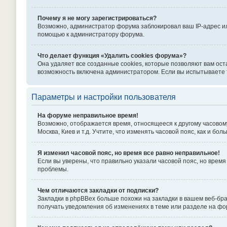
Почему я не могу зарегистрироваться?
Возможно, администратор форума заблокировал ваш IP-адрес ил
помощью к администратору форума.
Что делает функция «Удалить cookies форума»?
Она удаляет все созданные cookies, которые позволяют вам ост
возможность включена администратором. Если вы испытываете т
Параметры и настройки пользователя
На форуме неправильное время!
Возможно, отображается время, относящееся к другому часовому п
Москва, Киев и т.д. Учтите, что изменять часовой пояс, как и б
Я изменил часовой пояс, но время все равно неправильное!
Если вы уверены, что правильно указали часовой пояс, но вре
проблемы.
Чем отличаются закладки от подписки?
Закладки в phpBBex больше похожи на закладки в вашем веб-бр
получать уведомления об изменениях в теме или разделе на ф