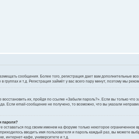
е размещать сообщения. Более того, регистрация дает вам дополнительные в
 группах и т.д. Регистрация займёт у вас всего пару минут, поэтому мы реко
 восстановить их, пройдя по ссылке «Забыли пароль?». Если вы только что 
да. Если email-сообщение не получено, то возможно, что вы указали неправи
и пароля?
те оставаться под своим именем на форуме только некоторое ограниченное вр
 приходилось вводить имя пользователя и пароль каждый раз, вы можете выб
е, интернет-кафе, университете и т.д.