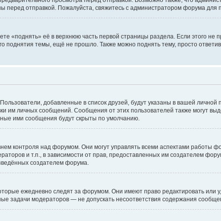
едварительного просмотра перед отправкой. Возможно также, что администр
ны перед отправкой. Пожалуйста, свяжитесь с администратором форума для
те «поднять» её в верхнюю часть первой страницы раздела. Если этого не пр
го поднятия темы, ещё не прошло. Также можно поднять тему, просто ответив
 Пользователи, добавленные в список друзей, будут указаны в вашей личной 
авки им личных сообщений. Сообщения от этих пользователей также могут вы
нные ими сообщения будут скрыты по умолчанию.
ем контроля над форумом. Они могут управлять всеми аспектами работы фо
раторов и т.п., в зависимости от прав, предоставленных им создателем фор
изведённых создателем форума.
оторые ежедневно следят за форумом. Они имеют право редактировать или у
вные задачи модераторов — не допускать несоответствия содержания сообщ