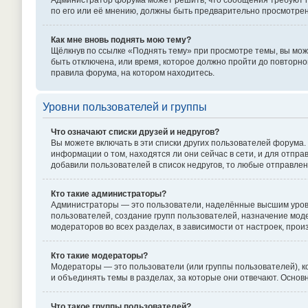
Администратор форума может решить, что сообщения требуют пр
по его или её мнению, должны быть предварительно просмотре
Как мне вновь поднять мою тему?
Щёлкнув по ссылке «Поднять тему» при просмотре темы, вы може
быть отключена, или время, которое должно пройти до повторно
правила форума, на котором находитесь.
Уровни пользователей и группы
Что означают списки друзей и недругов?
Вы можете включать в эти списки других пользователей форума.
информации о том, находятся ли они сейчас в сети, и для отпр
добавили пользователей в список недругов, то любые отправле
Кто такие администраторы?
Администраторы — это пользователи, наделённые высшим уровн
пользователей, создание групп пользователей, назначение моде
модераторов во всех разделах, в зависимости от настроек, про
Кто такие модераторы?
Модераторы — это пользователи (или группы пользователей), к
и объединять темы в разделах, за которые они отвечают. Осно
Что такое группы пользователей?