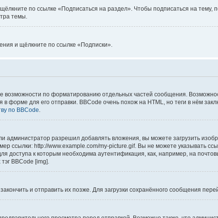
щёлкните по ссылке «Подписаться на раздел». Чтобы подписаться на тему, п
тра темы.
ления и щёлкните по ссылке «Подписки».
е возможности по форматированию отдельных частей сообщения. Возможно
форме для его отправки. BBCode очень похож на HTML, но теги в нём заключаю
тву по BBCode
.
и администратор разрешил добавлять вложения, вы можете загрузить изобра
р ссылки: http://www.example.com/my-picture.gif. Вы не можете указывать с
ля доступа к которым необходима аутентификация, как, например, на почтов
тэг BBCode [img].
 закончить и отправить их позже. Для загрузки сохранённого сообщения пер