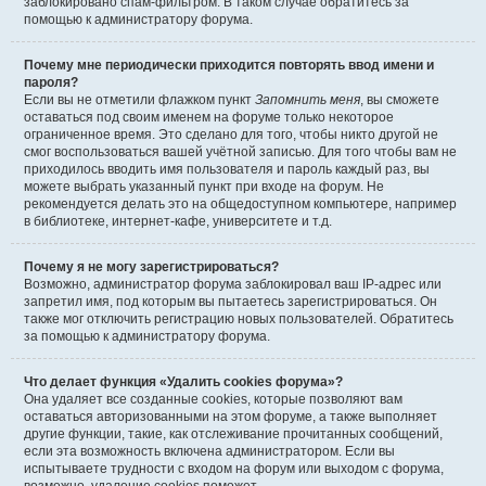
заблокировано спам-фильтром. В таком случае обратитесь за
помощью к администратору форума.
Почему мне периодически приходится повторять ввод имени и
пароля?
Если вы не отметили флажком пункт
Запомнить меня
, вы сможете
оставаться под своим именем на форуме только некоторое
ограниченное время. Это сделано для того, чтобы никто другой не
смог воспользоваться вашей учётной записью. Для того чтобы вам не
приходилось вводить имя пользователя и пароль каждый раз, вы
можете выбрать указанный пункт при входе на форум. Не
рекомендуется делать это на общедоступном компьютере, например
в библиотеке, интернет-кафе, университете и т.д.
Почему я не могу зарегистрироваться?
Возможно, администратор форума заблокировал ваш IP-адрес или
запретил имя, под которым вы пытаетесь зарегистрироваться. Он
также мог отключить регистрацию новых пользователей. Обратитесь
за помощью к администратору форума.
Что делает функция «Удалить cookies форума»?
Она удаляет все созданные cookies, которые позволяют вам
оставаться авторизованными на этом форуме, а также выполняет
другие функции, такие, как отслеживание прочитанных сообщений,
если эта возможность включена администратором. Если вы
испытываете трудности с входом на форум или выходом с форума,