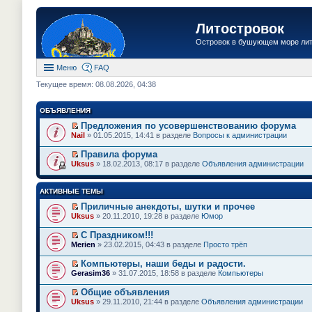
Литостровок
Островок в бушующем море ли
Меню
FAQ
Текущее время: 08.08.2026, 04:38
ОБЪЯВЛЕНИЯ
Предложения по усовершенствованию форума
П
Nail
» 01.05.2015, 14:41 в разделе
Вопросы к администрации
е
р
Правила форума
е
П
Uksus
» 18.02.2013, 08:17 в разделе
Объявления администрации
й
е
т
р
и
е
АКТИВНЫЕ ТЕМЫ
к
й
п
т
Приличные анекдоты, шутки и прочее
е
и
П
Uksus
» 20.11.2010, 19:28 в разделе
Юмор
р
к
е
в
п
р
о
С Праздником!!!
е
е
м
П
Merien
» 23.02.2015, 04:43 в разделе
Просто трёп
р
й
у
е
в
т
н
р
о
Компьютеры, наши беды и радости.
и
е
е
м
П
к
Gerasim36
» 31.07.2015, 18:58 в разделе
Компьютеры
п
й
у
е
п
р
т
н
р
е
Общие объявления
о
и
е
е
р
П
ч
к
Uksus
» 29.11.2010, 21:44 в разделе
Объявления администрации
п
й
в
е
и
п
р