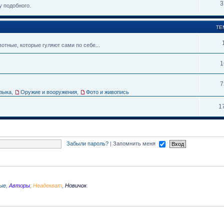
3
у подобного.
ТЕ
тные, которые гуляют сами по себе...
1
7
зыка
,
Оружие и вооружения
,
Фото и живопись
1
Забыли пароль?
|
Запомнить меня
ые
,
Авторы
,
Неадекват
,
Новичок