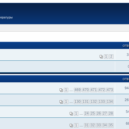
тературы
ОТВ
3
1
2
ОТВ
94
1
…
469
470
471
472
473
26
1
…
130
131
132
133
134
5
1
…
24
25
26
27
28
6
1
…
31
32
33
34
35