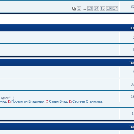
3
1
…
13
14
15
16
17
ТЕ
ТЕ
3
1
дали"...).
онид
,
Поселягин Владимир
,
Савин Влад
,
Сергеев Станислав
,
1
ТЕ