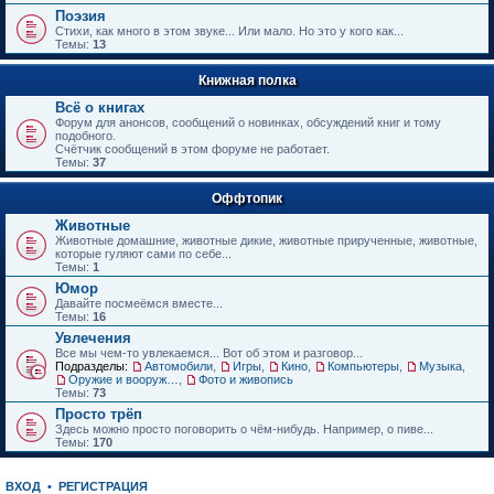
е
Поэзия
н
Стихи, как много в этом звуке... Или мало. Но это у кого как...
и
Темы:
13
ю
Книжная полка
Всё о книгах
Форум для анонсов, сообщений о новинках, обсуждений книг и тому
подобного.
Счётчик сообщений в этом форуме не работает.
Темы:
37
Оффтопик
Животные
Животные домашние, животные дикие, животные прирученные, животные,
которые гуляют сами по себе...
Темы:
1
Юмор
Давайте посмеёмся вместе...
Темы:
16
Увлечения
Все мы чем-то увлекаемся... Вот об этом и разговор...
Подразделы:
Автомобили
,
Игры
,
Кино
,
Компьютеры
,
Музыка
,
Оружие и вооружения
,
Фото и живопись
Темы:
73
Просто трёп
Здесь можно просто поговорить о чём-нибудь. Например, о пиве...
Темы:
170
ВХОД
•
РЕГИСТРАЦИЯ