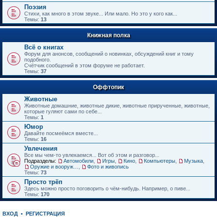
е
Поэзия
н
Стихи, как много в этом звуке... Или мало. Но это у кого как...
и
Темы:
13
ю
Книжная полка
Всё о книгах
Форум для анонсов, сообщений о новинках, обсуждений книг и тому
подобного.
Счётчик сообщений в этом форуме не работает.
Темы:
37
Оффтопик
Животные
Животные домашние, животные дикие, животные прирученные, животные,
которые гуляют сами по себе...
Темы:
1
Юмор
Давайте посмеёмся вместе...
Темы:
16
Увлечения
Все мы чем-то увлекаемся... Вот об этом и разговор...
Подразделы:
Автомобили
,
Игры
,
Кино
,
Компьютеры
,
Музыка
,
Оружие и вооружения
,
Фото и живопись
Темы:
73
Просто трёп
Здесь можно просто поговорить о чём-нибудь. Например, о пиве...
Темы:
170
ВХОД
•
РЕГИСТРАЦИЯ