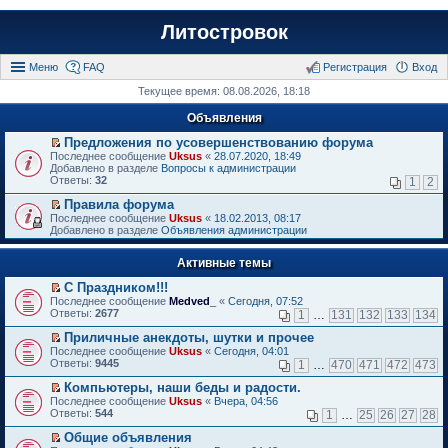
Литостровок
Меню
FAQ
Регистрация
Вход
Текущее время: 08.08.2026, 18:18
Объявления
Предложения по усовершенствованию форума
П
Последнее сообщение
Uksus
«
28.07.2020, 18:49
е
Добавлено в разделе
Вопросы к администрации
р
Ответы:
32
1
2
е
й
Правила форума
т
П
Последнее сообщение
Uksus
«
18.02.2013, 08:17
и
е
Добавлено в разделе
Объявления администрации
к
р
п
е
е
Активные темы
й
р
т
в
С Праздником!!!
и
о
П
к
Последнее сообщение
Medved_
«
Сегодня, 07:52
м
е
п
Ответы:
2677
1
…
131
132
133
134
у
р
е
н
е
р
Приличные анекдоты, шутки и прочее
е
й
в
П
Последнее сообщение
Uksus
«
Сегодня, 04:01
п
т
о
е
Ответы:
9445
1
…
470
471
472
473
р
и
м
р
о
к
у
е
Компьютеры, наши беды и радости.
ч
п
н
й
П
Последнее сообщение
Uksus
«
Вчера, 04:56
и
е
е
т
е
Ответы:
544
1
…
25
26
27
28
т
р
п
и
р
а
в
р
к
е
Общие объявления
н
о
о
п
й