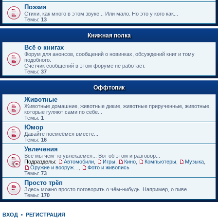
е
Поэзия
н
Стихи, как много в этом звуке... Или мало. Но это у кого как...
и
Темы:
13
ю
Книжная полка
Всё о книгах
Форум для анонсов, сообщений о новинках, обсуждений книг и тому
подобного.
Счётчик сообщений в этом форуме не работает.
Темы:
37
Оффтопик
Животные
Животные домашние, животные дикие, животные прирученные, животные,
которые гуляют сами по себе...
Темы:
1
Юмор
Давайте посмеёмся вместе...
Темы:
16
Увлечения
Все мы чем-то увлекаемся... Вот об этом и разговор...
Подразделы:
Автомобили
,
Игры
,
Кино
,
Компьютеры
,
Музыка
,
Оружие и вооружения
,
Фото и живопись
Темы:
73
Просто трёп
Здесь можно просто поговорить о чём-нибудь. Например, о пиве...
Темы:
170
ВХОД
•
РЕГИСТРАЦИЯ