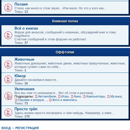
е
Поэзия
н
Стихи, как много в этом звуке... Или мало. Но это у кого как...
и
Темы:
13
ю
Книжная полка
Всё о книгах
Форум для анонсов, сообщений о новинках, обсуждений книг и тому
подобного.
Счётчик сообщений в этом форуме не работает.
Темы:
37
Оффтопик
Животные
Животные домашние, животные дикие, животные прирученные, животные,
которые гуляют сами по себе...
Темы:
1
Юмор
Давайте посмеёмся вместе...
Темы:
16
Увлечения
Все мы чем-то увлекаемся... Вот об этом и разговор...
Подразделы:
Автомобили
,
Игры
,
Кино
,
Компьютеры
,
Музыка
,
Оружие и вооружения
,
Фото и живопись
Темы:
73
Просто трёп
Здесь можно просто поговорить о чём-нибудь. Например, о пиве...
Темы:
170
ВХОД
•
РЕГИСТРАЦИЯ