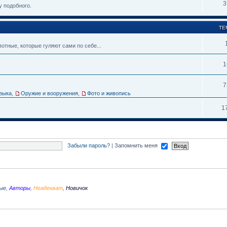
3
у подобного.
ТЕ
тные, которые гуляют сами по себе...
1
7
зыка
,
Оружие и вооружения
,
Фото и живопись
1
Забыли пароль?
|
Запомнить меня
ые
,
Авторы
,
Неадекват
,
Новичок