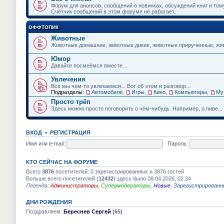
и
Форум для анонсов, сообщений о новинках, обсуждений книг и том
ю
Счётчик сообщений в этом форуме не работает.
ОФФТОПИК
Животные
Животные домашние, животные дикие, животные прирученные, живо
Юмор
Давайте посмеёмся вместе...
Увлечения
Все мы чем-то увлекаемся... Вот об этом и разговор...
Подразделы:
Автомобили
,
Игры
,
Кино
,
Компьютеры
,
Му
Просто трёп
Здесь можно просто поговорить о чём-нибудь. Например, о пиве...
ВХОД
•
РЕГИСТРАЦИЯ
Имя или e-mail:
Пароль:
КТО СЕЙЧАС НА ФОРУМЕ
Всего
3876
посетителей: 0 зарегистрированных и 3876 гостей
Больше всего посетителей (
12432
) здесь было 08.04.2026, 02:34
Легенда:
Администраторы
,
Супермодераторы
,
Новые
,
Зарегистрированн
ДНИ РОЖДЕНИЯ
Поздравляем:
Береснев Сергей
(65)