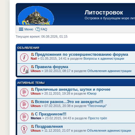
Литостровок
Островок в бушующем море ли
Меню
FAQ
Текущее время: 06.08.2026, 01:15
ОБЪЯВЛЕНИЯ
Предложения по усовершенствованию форума
П
Nail
» 01.05.2015, 14:41 в разделе
Вопросы к администрации
е
р
Правила форума
е
П
Uksus
» 18.02.2013, 08:17 в разделе
Объявления администрации
й
е
т
р
и
е
АКТИВНЫЕ ТЕМЫ
к
й
п
т
Приличные анекдоты, шутки и прочее
е
и
П
Uksus
» 20.11.2010, 19:28 в разделе
Юмор
р
к
е
в
п
р
о
Всякое разное...Это не анекдоты!!!
е
е
м
П
Uksus
» 07.02.2015, 20:38 в разделе
"Песочница"
р
й
у
е
в
т
н
р
о
С Праздником!!!
и
е
е
м
П
к
Merien
» 23.02.2015, 04:43 в разделе
Просто трёп
п
й
у
е
п
р
т
н
р
е
Поздравления
о
и
е
е
р
П
ч
к
Uksus
» 11.12.2010, 21:07 в разделе
Объявления администрации
п
й
в
е
и
п
р