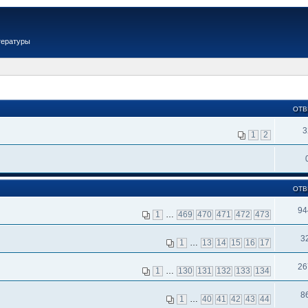
тературы
ОТВ
3
1
2
ОТВ
94
1
…
469
470
471
472
473
3
1
…
13
14
15
16
17
26
1
…
130
131
132
133
134
8
1
…
40
41
42
43
44