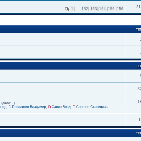
31
1
…
152
153
154
155
156
ТЕ
ТЕ
3
1
дали"...).
онид
,
Поселягин Владимир
,
Савин Влад
,
Сергеев Станислав
,
1
ТЕ