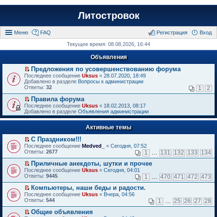
Литостровок
Меню
FAQ
Регистрация
Вход
Текущее время: 08.08.2026, 16:44
Объявления
Предложения по усовершенствованию форума
П
Последнее сообщение
Uksus
«
28.07.2020, 18:49
е
Добавлено в разделе
Вопросы к администрации
р
Ответы:
32
1
2
е
й
Правила форума
т
П
Последнее сообщение
Uksus
«
18.02.2013, 08:17
и
е
Добавлено в разделе
Объявления администрации
к
р
п
е
е
Активные темы
й
р
т
в
С Праздником!!!
и
о
П
к
Последнее сообщение
Medved_
«
Сегодня, 07:52
м
е
п
Ответы:
2677
1
…
131
132
133
134
у
р
е
н
е
р
Приличные анекдоты, шутки и прочее
е
й
в
П
Последнее сообщение
Uksus
«
Сегодня, 04:01
п
т
о
е
Ответы:
9445
1
…
470
471
472
473
р
и
м
р
о
к
у
е
Компьютеры, наши беды и радости.
ч
п
н
й
П
Последнее сообщение
Uksus
«
Вчера, 04:56
и
е
е
т
е
Ответы:
544
1
…
25
26
27
28
т
р
п
и
р
а
в
р
к
е
Общие объявления
н
о
о
п
й