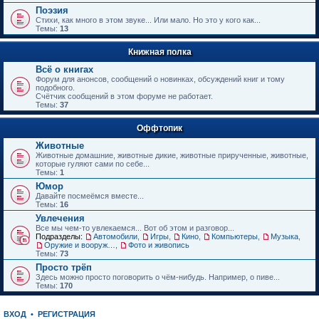
е
Поэзия
н
Стихи, как много в этом звуке... Или мало. Но это у кого как...
и
Темы:
13
ю
Книжная полка
Всё о книгах
Форум для анонсов, сообщений о новинках, обсуждений книг и тому
подобного.
Счётчик сообщений в этом форуме не работает.
Темы:
37
Оффтопик
Животные
Животные домашние, животные дикие, животные прирученные, животные,
которые гуляют сами по себе...
Темы:
1
Юмор
Давайте посмеёмся вместе...
Темы:
16
Увлечения
Все мы чем-то увлекаемся... Вот об этом и разговор...
Подразделы:
Автомобили
,
Игры
,
Кино
,
Компьютеры
,
Музыка
,
Оружие и вооружения
,
Фото и живопись
Темы:
73
Просто трёп
Здесь можно просто поговорить о чём-нибудь. Например, о пиве...
Темы:
170
ВХОД
•
РЕГИСТРАЦИЯ