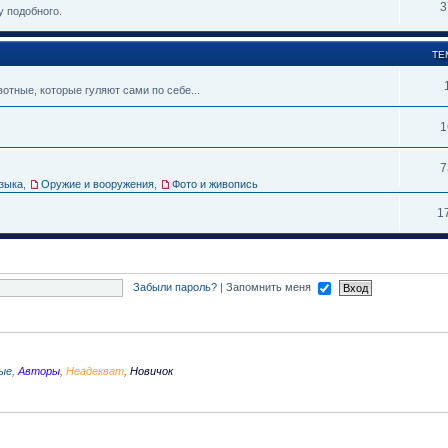
3
у подобного.
ТЕ
тные, которые гуляют сами по себе...
1
7
зыка
,
Оружие и вооружения
,
Фото и живопись
1
Забыли пароль?
|
Запомнить меня
ые
,
Авторы
,
Неадекват
,
Новичок