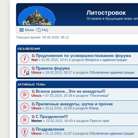
Литостровок
Островок в бушующем море ли
Меню
FAQ
Текущее время: 06.08.2026, 06:12
ОБЪЯВЛЕНИЯ
Предложения по усовершенствованию форума
П
Nail
» 01.05.2015, 14:41 в разделе
Вопросы к администрации
е
р
Правила форума
е
П
Uksus
» 18.02.2013, 08:17 в разделе
Объявления администрации
й
е
т
р
и
е
АКТИВНЫЕ ТЕМЫ
к
й
п
т
Всякое разное...Это не анекдоты!!!
е
и
П
Uksus
» 07.02.2015, 20:38 в разделе
"Песочница"
р
к
е
в
п
р
о
Приличные анекдоты, шутки и прочее
е
е
м
П
Uksus
» 20.11.2010, 19:28 в разделе
Юмор
р
й
у
е
в
т
н
р
о
С Праздником!!!
и
е
е
м
П
к
Merien
» 23.02.2015, 04:43 в разделе
Просто трёп
п
й
у
е
п
р
т
н
р
е
Поздравления
о
и
е
е
р
П
ч
к
Uksus
» 11.12.2010, 21:07 в разделе
Объявления администрации
п
й
в
е
и
п
р