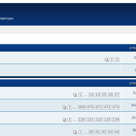
тературы
ОТВ
3
1
2
ОТВ
3
1
…
13
14
15
16
17
94
1
…
469
470
471
472
473
26
1
…
130
131
132
133
134
8
1
…
40
41
42
43
44