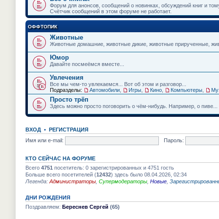
и
Форум для анонсов, сообщений о новинках, обсуждений книг и том
ю
Счётчик сообщений в этом форуме не работает.
ОФФТОПИК
Животные
Животные домашние, животные дикие, животные прирученные, живо
Юмор
Давайте посмеёмся вместе...
Увлечения
Все мы чем-то увлекаемся... Вот об этом и разговор...
Подразделы:
Автомобили
,
Игры
,
Кино
,
Компьютеры
,
Му
Просто трёп
Здесь можно просто поговорить о чём-нибудь. Например, о пиве...
ВХОД
•
РЕГИСТРАЦИЯ
Имя или e-mail:
Пароль:
КТО СЕЙЧАС НА ФОРУМЕ
Всего
4751
посетитель: 0 зарегистрированных и 4751 гость
Больше всего посетителей (
12432
) здесь было 08.04.2026, 02:34
Легенда:
Администраторы
,
Супермодераторы
,
Новые
,
Зарегистрированн
ДНИ РОЖДЕНИЯ
Поздравляем:
Береснев Сергей
(65)