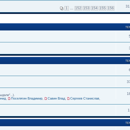
31
1
…
152
153
154
155
156
ТЕ
ТЕ
3
1
дали"...).
онид
,
Поселягин Владимир
,
Савин Влад
,
Сергеев Станислав
,
1
ТЕ