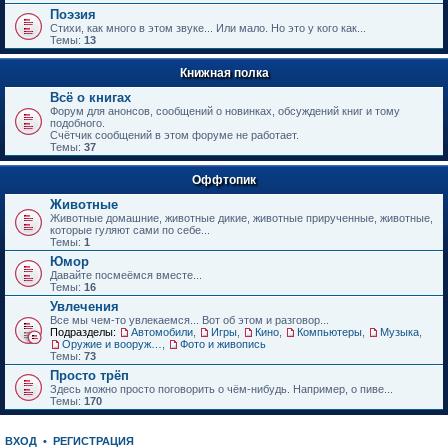
е
Поэзия
н
Стихи, как много в этом звуке... Или мало. Но это у кого как...
и
Темы:
13
ю
Книжная полка
Всё о книгах
Форум для анонсов, сообщений о новинках, обсуждений книг и тому
подобного.
Счётчик сообщений в этом форуме не работает.
Темы:
37
Оффтопик
Животные
Животные домашние, животные дикие, животные прирученные, животные,
которые гуляют сами по себе...
Темы:
1
Юмор
Давайте посмеёмся вместе...
Темы:
16
Увлечения
Все мы чем-то увлекаемся... Вот об этом и разговор...
Подразделы:
Автомобили
,
Игры
,
Кино
,
Компьютеры
,
Музыка
,
Оружие и вооружения
,
Фото и живопись
Темы:
73
Просто трёп
Здесь можно просто поговорить о чём-нибудь. Например, о пиве...
Темы:
170
ВХОД
•
РЕГИСТРАЦИЯ