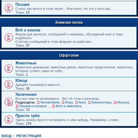
е
Поэзия
н
Стихи, как много в этом звуке... Или мало. Но это у кого как...
и
Темы:
13
ю
Книжная полка
Всё о книгах
Форум для анонсов, сообщений о новинках, обсуждений книг и тому
подобного.
Счётчик сообщений в этом форуме не работает.
Темы:
37
Оффтопик
Животные
Животные домашние, животные дикие, животные прирученные, животные,
которые гуляют сами по себе...
Темы:
1
Юмор
Давайте посмеёмся вместе...
Темы:
16
Увлечения
Все мы чем-то увлекаемся... Вот об этом и разговор...
Подразделы:
Автомобили
,
Игры
,
Кино
,
Компьютеры
,
Музыка
,
Оружие и вооружения
,
Фото и живопись
Темы:
73
Просто трёп
Здесь можно просто поговорить о чём-нибудь. Например, о пиве...
Темы:
170
ВХОД
•
РЕГИСТРАЦИЯ