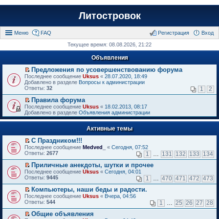
Литостровок
Меню
FAQ
Регистрация
Вход
Текущее время: 08.08.2026, 21:22
Объявления
Предложения по усовершенствованию форума
П
Последнее сообщение
Uksus
«
28.07.2020, 18:49
е
Добавлено в разделе
Вопросы к администрации
р
Ответы:
32
1
2
е
й
Правила форума
т
П
Последнее сообщение
Uksus
«
18.02.2013, 08:17
и
е
Добавлено в разделе
Объявления администрации
к
р
п
е
е
Активные темы
й
р
т
в
С Праздником!!!
и
о
П
к
Последнее сообщение
Medved_
«
Сегодня, 07:52
м
е
п
Ответы:
2677
1
…
131
132
133
134
у
р
е
н
е
р
Приличные анекдоты, шутки и прочее
е
й
в
П
Последнее сообщение
Uksus
«
Сегодня, 04:01
п
т
о
е
Ответы:
9445
1
…
470
471
472
473
р
и
м
р
о
к
у
е
Компьютеры, наши беды и радости.
ч
п
н
й
П
Последнее сообщение
Uksus
«
Вчера, 04:56
и
е
е
т
е
Ответы:
544
1
…
25
26
27
28
т
р
п
и
р
а
в
р
к
е
Общие объявления
н
о
о
п
й