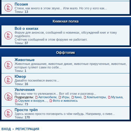
е
Поэзия
н
Стихи, как много в этом звуке... Или мало. Но это у кого как...
и
Темы:
13
ю
Книжная полка
Всё о книгах
Форум для анонсов, сообщений о новинках, обсуждений книг и тому
подобного.
Счётчик сообщений в этом форуме не работает.
Темы:
37
Оффтопик
Животные
Животные домашние, животные дикие, животные прирученные, животные,
которые гуляют сами по себе...
Темы:
1
Юмор
Давайте посмеёмся вместе...
Темы:
16
Увлечения
Все мы чем-то увлекаемся... Вот об этом и разговор...
Подразделы:
Автомобили
,
Игры
,
Кино
,
Компьютеры
,
Музыка
,
Оружие и вооружения
,
Фото и живопись
Темы:
73
Просто трёп
Здесь можно просто поговорить о чём-нибудь. Например, о пиве...
Темы:
170
ВХОД
•
РЕГИСТРАЦИЯ