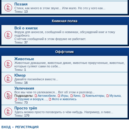
е
Поэзия
н
Стихи, как много в этом звуке... Или мало. Но это у кого как...
и
Темы:
13
ю
Книжная полка
Всё о книгах
Форум для анонсов, сообщений о новинках, обсуждений книг и тому
подобного.
Счётчик сообщений в этом форуме не работает.
Темы:
37
Оффтопик
Животные
Животные домашние, животные дикие, животные прирученные, животные,
которые гуляют сами по себе...
Темы:
1
Юмор
Давайте посмеёмся вместе...
Темы:
16
Увлечения
Все мы чем-то увлекаемся... Вот об этом и разговор...
Подразделы:
Автомобили
,
Игры
,
Кино
,
Компьютеры
,
Музыка
,
Оружие и вооружения
,
Фото и живопись
Темы:
73
Просто трёп
Здесь можно просто поговорить о чём-нибудь. Например, о пиве...
Темы:
170
ВХОД
•
РЕГИСТРАЦИЯ