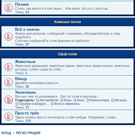
е
Поэзия
н
Стихи, как много в этом звуке... Или мало. Но это у кого как...
и
Темы:
13
ю
Книжная полка
Всё о книгах
Форум для анонсов, сообщений о новинках, обсуждений книг и тому
подобного.
Счётчик сообщений в этом форуме не работает.
Темы:
37
Оффтопик
Животные
Животные домашние, животные дикие, животные прирученные, животные,
которые гуляют сами по себе...
Темы:
1
Юмор
Давайте посмеёмся вместе...
Темы:
16
Увлечения
Все мы чем-то увлекаемся... Вот об этом и разговор...
Подразделы:
Автомобили
,
Игры
,
Кино
,
Компьютеры
,
Музыка
,
Оружие и вооружения
,
Фото и живопись
Темы:
73
Просто трёп
Здесь можно просто поговорить о чём-нибудь. Например, о пиве...
Темы:
170
ВХОД
•
РЕГИСТРАЦИЯ