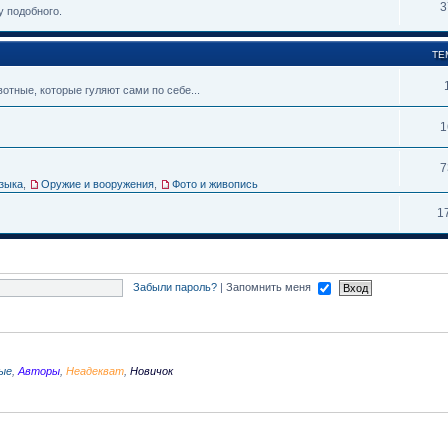
3
у подобного.
ТЕ
тные, которые гуляют сами по себе...
1
7
зыка
,
Оружие и вооружения
,
Фото и живопись
1
Забыли пароль?
|
Запомнить меня
ые
,
Авторы
,
Неадекват
,
Новичок