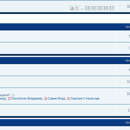
3
1
…
13
14
15
16
17
ТЕ
ТЕ
3
1
дали"...).
онид
,
Поселягин Владимир
,
Савин Влад
,
Сергеев Станислав
,
1
ТЕ