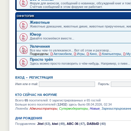
и
Форум для анонсов, сообщений о новинках, обсуждений книг и том
ю
Счётчик сообщений в этом форуме не работает.
ОФФТОПИК
Животные
Животные домашние, животные дикие, животные прирученные, живо
Юмор
Давайте посмеёмся вместе...
Увлечения
Все мы чем-то увлекаемся... Вот об этом и разговор...
Подразделы:
Автомобили
,
Игры
,
Кино
,
Компьютеры
,
Му
Просто трёп
Здесь можно просто поговорить о чём-нибудь. Например, о пиве...
ВХОД
•
РЕГИСТРАЦИЯ
Имя или e-mail:
Пароль:
КТО СЕЙЧАС НА ФОРУМЕ
Всего
65
посетителей: 0 зарегистрированных и 65 гостей
Больше всего посетителей (
12432
) здесь было 08.04.2026, 02:34
Легенда:
Администраторы
,
Супермодераторы
,
Новые
,
Зарегистрированн
ДНИ РОЖДЕНИЯ
Поздравляем:
Jitel
(63),
kiwi
(49),
АВС-36
(47),
DABbID
(40)