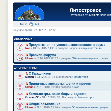
Литостровок
Островок в бушующем море ли
Меню
FAQ
Текущее время: 07.08.2026, 12:32
ОБЪЯВЛЕНИЯ
Предложения по усовершенствованию форума
П
Nail
» 01.05.2015, 14:41 в разделе
Вопросы к администрации
е
р
Правила форума
е
П
Uksus
» 18.02.2013, 08:17 в разделе
Объявления администрации
й
е
т
р
и
е
АКТИВНЫЕ ТЕМЫ
к
й
п
т
С Праздником!!!
е
и
П
Merien
» 23.02.2015, 04:43 в разделе
Просто трёп
р
к
е
в
п
р
о
Приличные анекдоты, шутки и прочее
е
е
м
П
Uksus
» 20.11.2010, 19:28 в разделе
Юмор
р
й
у
е
в
т
н
р
о
Компьютеры, наши беды и радости.
и
е
е
м
П
к
Gerasim36
» 31.07.2015, 18:58 в разделе
Компьютеры
п
й
у
е
п
р
т
н
р
е
Общие объявления
о
и
е
е
р
П
ч
к
Uksus
» 29.11.2010, 21:44 в разделе
Объявления администрации
п
й
в
е
и
п
р