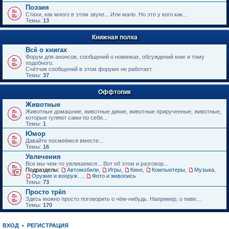
е
Поэзия
н
Стихи, как много в этом звуке... Или мало. Но это у кого как...
и
Темы:
13
ю
Книжная полка
Всё о книгах
Форум для анонсов, сообщений о новинках, обсуждений книг и тому
подобного.
Счётчик сообщений в этом форуме не работает.
Темы:
37
Оффтопик
Животные
Животные домашние, животные дикие, животные прирученные, животные,
которые гуляют сами по себе...
Темы:
1
Юмор
Давайте посмеёмся вместе...
Темы:
16
Увлечения
Все мы чем-то увлекаемся... Вот об этом и разговор...
Подразделы:
Автомобили
,
Игры
,
Кино
,
Компьютеры
,
Музыка
,
Оружие и вооружения
,
Фото и живопись
Темы:
73
Просто трёп
Здесь можно просто поговорить о чём-нибудь. Например, о пиве...
Темы:
170
ВХОД
•
РЕГИСТРАЦИЯ