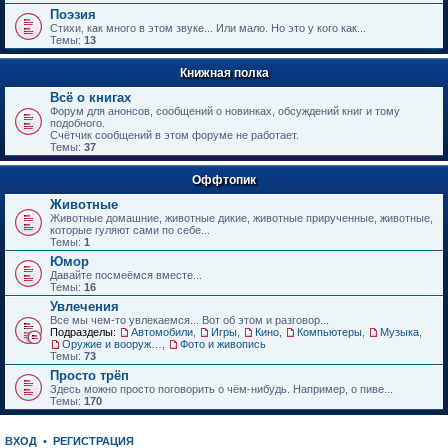
е
Поэзия
н
Стихи, как много в этом звуке... Или мало. Но это у кого как...
и
Темы:
13
ю
Книжная полка
Всё о книгах
Форум для анонсов, сообщений о новинках, обсуждений книг и тому
подобного.
Счётчик сообщений в этом форуме не работает.
Темы:
37
Оффтопик
Животные
Животные домашние, животные дикие, животные прирученные, животные,
которые гуляют сами по себе...
Темы:
1
Юмор
Давайте посмеёмся вместе...
Темы:
16
Увлечения
Все мы чем-то увлекаемся... Вот об этом и разговор...
Подразделы:
Автомобили
,
Игры
,
Кино
,
Компьютеры
,
Музыка
,
Оружие и вооружения
,
Фото и живопись
Темы:
73
Просто трёп
Здесь можно просто поговорить о чём-нибудь. Например, о пиве...
Темы:
170
ВХОД
•
РЕГИСТРАЦИЯ