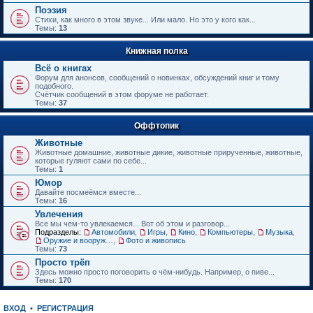
е
Поэзия
н
Стихи, как много в этом звуке... Или мало. Но это у кого как...
и
Темы:
13
ю
Книжная полка
Всё о книгах
Форум для анонсов, сообщений о новинках, обсуждений книг и тому
подобного.
Счётчик сообщений в этом форуме не работает.
Темы:
37
Оффтопик
Животные
Животные домашние, животные дикие, животные прирученные, животные,
которые гуляют сами по себе...
Темы:
1
Юмор
Давайте посмеёмся вместе...
Темы:
16
Увлечения
Все мы чем-то увлекаемся... Вот об этом и разговор...
Подразделы:
Автомобили
,
Игры
,
Кино
,
Компьютеры
,
Музыка
,
Оружие и вооружения
,
Фото и живопись
Темы:
73
Просто трёп
Здесь можно просто поговорить о чём-нибудь. Например, о пиве...
Темы:
170
ВХОД
•
РЕГИСТРАЦИЯ