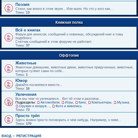
е
Поэзия
н
Стихи, как много в этом звуке... Или мало. Но это у кого как...
и
Темы:
13
ю
Книжная полка
Всё о книгах
Форум для анонсов, сообщений о новинках, обсуждений книг и тому
подобного.
Счётчик сообщений в этом форуме не работает.
Темы:
37
Оффтопик
Животные
Животные домашние, животные дикие, животные прирученные, животные,
которые гуляют сами по себе...
Темы:
1
Юмор
Давайте посмеёмся вместе...
Темы:
16
Увлечения
Все мы чем-то увлекаемся... Вот об этом и разговор...
Подразделы:
Автомобили
,
Игры
,
Кино
,
Компьютеры
,
Музыка
,
Оружие и вооружения
,
Фото и живопись
Темы:
73
Просто трёп
Здесь можно просто поговорить о чём-нибудь. Например, о пиве...
Темы:
170
ВХОД
•
РЕГИСТРАЦИЯ