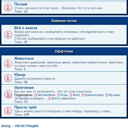
е
Поэзия
н
Стихи, как много в этом звуке... Или мало. Но это у кого как...
и
Темы:
13
ю
Книжная полка
Всё о книгах
Форум для анонсов, сообщений о новинках, обсуждений книг и тому
подобного.
Счётчик сообщений в этом форуме не работает.
Темы:
37
Оффтопик
Животные
Животные домашние, животные дикие, животные прирученные, животные,
которые гуляют сами по себе...
Темы:
1
Юмор
Давайте посмеёмся вместе...
Темы:
16
Увлечения
Все мы чем-то увлекаемся... Вот об этом и разговор...
Подразделы:
Автомобили
,
Игры
,
Кино
,
Компьютеры
,
Музыка
,
Оружие и вооружения
,
Фото и живопись
Темы:
73
Просто трёп
Здесь можно просто поговорить о чём-нибудь. Например, о пиве...
Темы:
170
ВХОД
•
РЕГИСТРАЦИЯ