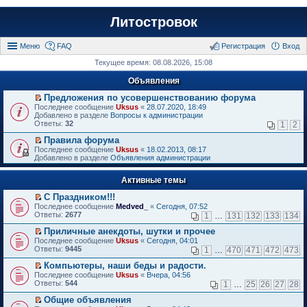
Литостровок
Меню
FAQ
Регистрация
Вход
Текущее время: 08.08.2026, 15:08
Объявления
Предложения по усовершенствованию форума
П
Последнее сообщение
Uksus
«
28.07.2020, 18:49
е
Добавлено в разделе
Вопросы к администрации
р
Ответы:
32
1
2
е
й
Правила форума
т
П
Последнее сообщение
Uksus
«
18.02.2013, 08:17
и
е
Добавлено в разделе
Объявления администрации
к
р
п
е
е
Активные темы
й
р
т
в
С Праздником!!!
и
о
П
к
Последнее сообщение
Medved_
«
Сегодня, 07:52
м
е
п
Ответы:
2677
1
…
131
132
133
134
у
р
е
н
е
р
Приличные анекдоты, шутки и прочее
е
й
в
П
Последнее сообщение
Uksus
«
Сегодня, 04:01
п
т
о
е
Ответы:
9445
1
…
470
471
472
473
р
и
м
р
о
к
у
е
Компьютеры, наши беды и радости.
ч
п
н
й
П
Последнее сообщение
Uksus
«
Вчера, 04:56
и
е
е
т
е
Ответы:
544
1
…
25
26
27
28
т
р
п
и
р
а
в
р
к
е
Общие объявления
н
о
о
п
й