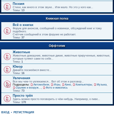
е
Поэзия
н
Стихи, как много в этом звуке... Или мало. Но это у кого как...
и
Темы:
13
ю
Книжная полка
Всё о книгах
Форум для анонсов, сообщений о новинках, обсуждений книг и тому
подобного.
Счётчик сообщений в этом форуме не работает.
Темы:
37
Оффтопик
Животные
Животные домашние, животные дикие, животные прирученные, животные,
которые гуляют сами по себе...
Темы:
1
Юмор
Давайте посмеёмся вместе...
Темы:
16
Увлечения
Все мы чем-то увлекаемся... Вот об этом и разговор...
Подразделы:
Автомобили
,
Игры
,
Кино
,
Компьютеры
,
Музыка
,
Оружие и вооружения
,
Фото и живопись
Темы:
73
Просто трёп
Здесь можно просто поговорить о чём-нибудь. Например, о пиве...
Темы:
170
ВХОД
•
РЕГИСТРАЦИЯ