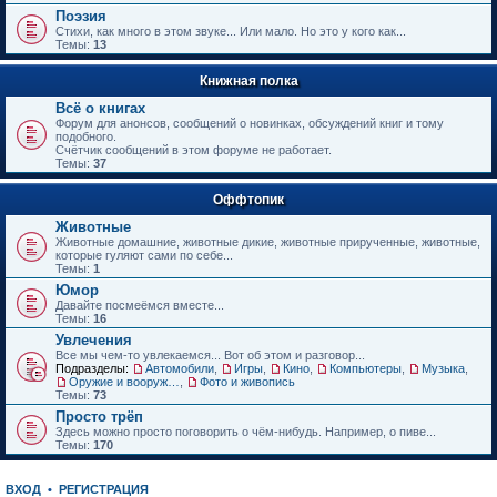
е
Поэзия
н
Стихи, как много в этом звуке... Или мало. Но это у кого как...
и
Темы:
13
ю
Книжная полка
Всё о книгах
Форум для анонсов, сообщений о новинках, обсуждений книг и тому
подобного.
Счётчик сообщений в этом форуме не работает.
Темы:
37
Оффтопик
Животные
Животные домашние, животные дикие, животные прирученные, животные,
которые гуляют сами по себе...
Темы:
1
Юмор
Давайте посмеёмся вместе...
Темы:
16
Увлечения
Все мы чем-то увлекаемся... Вот об этом и разговор...
Подразделы:
Автомобили
,
Игры
,
Кино
,
Компьютеры
,
Музыка
,
Оружие и вооружения
,
Фото и живопись
Темы:
73
Просто трёп
Здесь можно просто поговорить о чём-нибудь. Например, о пиве...
Темы:
170
ВХОД
•
РЕГИСТРАЦИЯ