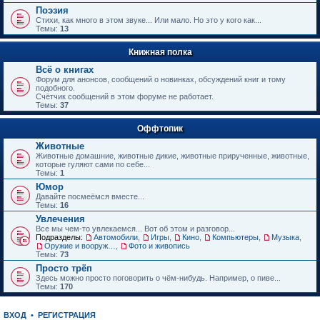
е
Поэзия
н
Стихи, как много в этом звуке... Или мало. Но это у кого как...
и
Темы:
13
ю
Книжная полка
Всё о книгах
Форум для анонсов, сообщений о новинках, обсуждений книг и тому
подобного.
Счётчик сообщений в этом форуме не работает.
Темы:
37
Оффтопик
Животные
Животные домашние, животные дикие, животные прирученные, животные,
которые гуляют сами по себе...
Темы:
1
Юмор
Давайте посмеёмся вместе...
Темы:
16
Увлечения
Все мы чем-то увлекаемся... Вот об этом и разговор...
Подразделы:
Автомобили
,
Игры
,
Кино
,
Компьютеры
,
Музыка
,
Оружие и вооружения
,
Фото и живопись
Темы:
73
Просто трёп
Здесь можно просто поговорить о чём-нибудь. Например, о пиве...
Темы:
170
ВХОД
•
РЕГИСТРАЦИЯ