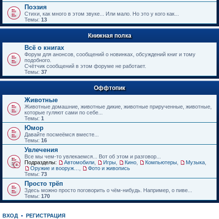
е
Поэзия
н
Стихи, как много в этом звуке... Или мало. Но это у кого как...
и
Темы:
13
ю
Книжная полка
Всё о книгах
Форум для анонсов, сообщений о новинках, обсуждений книг и тому
подобного.
Счётчик сообщений в этом форуме не работает.
Темы:
37
Оффтопик
Животные
Животные домашние, животные дикие, животные прирученные, животные,
которые гуляют сами по себе...
Темы:
1
Юмор
Давайте посмеёмся вместе...
Темы:
16
Увлечения
Все мы чем-то увлекаемся... Вот об этом и разговор...
Подразделы:
Автомобили
,
Игры
,
Кино
,
Компьютеры
,
Музыка
,
Оружие и вооружения
,
Фото и живопись
Темы:
73
Просто трёп
Здесь можно просто поговорить о чём-нибудь. Например, о пиве...
Темы:
170
ВХОД
•
РЕГИСТРАЦИЯ