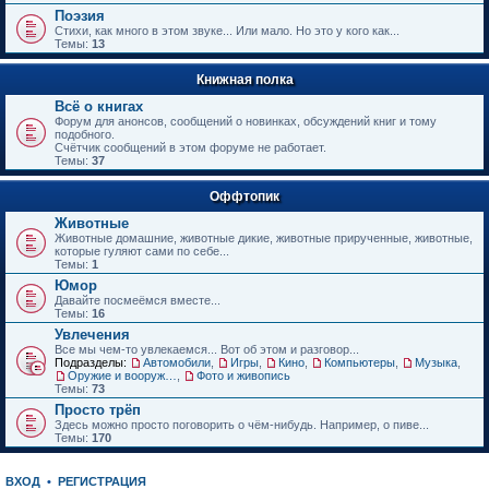
е
Поэзия
н
Стихи, как много в этом звуке... Или мало. Но это у кого как...
и
Темы:
13
ю
Книжная полка
Всё о книгах
Форум для анонсов, сообщений о новинках, обсуждений книг и тому
подобного.
Счётчик сообщений в этом форуме не работает.
Темы:
37
Оффтопик
Животные
Животные домашние, животные дикие, животные прирученные, животные,
которые гуляют сами по себе...
Темы:
1
Юмор
Давайте посмеёмся вместе...
Темы:
16
Увлечения
Все мы чем-то увлекаемся... Вот об этом и разговор...
Подразделы:
Автомобили
,
Игры
,
Кино
,
Компьютеры
,
Музыка
,
Оружие и вооружения
,
Фото и живопись
Темы:
73
Просто трёп
Здесь можно просто поговорить о чём-нибудь. Например, о пиве...
Темы:
170
ВХОД
•
РЕГИСТРАЦИЯ