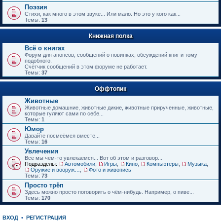
е
Поэзия
н
Стихи, как много в этом звуке... Или мало. Но это у кого как...
и
Темы:
13
ю
Книжная полка
Всё о книгах
Форум для анонсов, сообщений о новинках, обсуждений книг и тому
подобного.
Счётчик сообщений в этом форуме не работает.
Темы:
37
Оффтопик
Животные
Животные домашние, животные дикие, животные прирученные, животные,
которые гуляют сами по себе...
Темы:
1
Юмор
Давайте посмеёмся вместе...
Темы:
16
Увлечения
Все мы чем-то увлекаемся... Вот об этом и разговор...
Подразделы:
Автомобили
,
Игры
,
Кино
,
Компьютеры
,
Музыка
,
Оружие и вооружения
,
Фото и живопись
Темы:
73
Просто трёп
Здесь можно просто поговорить о чём-нибудь. Например, о пиве...
Темы:
170
ВХОД
•
РЕГИСТРАЦИЯ