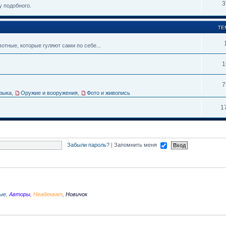
3
у подобного.
ТЕ
тные, которые гуляют сами по себе...
1
7
зыка
,
Оружие и вооружения
,
Фото и живопись
1
Забыли пароль?
|
Запомнить меня
ые
,
Авторы
,
Неадекват
,
Новичок