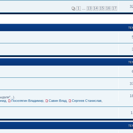
3
1
…
13
14
15
16
17
ТЕ
ТЕ
3
1
дали"...).
онид
,
Поселягин Владимир
,
Савин Влад
,
Сергеев Станислав
,
1
ТЕ