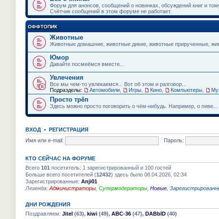
и
Форум для анонсов, сообщений о новинках, обсуждений книг и том
ю
Счётчик сообщений в этом форуме не работает.
ОФФТОПИК
Животные
Животные домашние, животные дикие, животные прирученные, живо
Юмор
Давайте посмеёмся вместе...
Увлечения
Все мы чем-то увлекаемся... Вот об этом и разговор...
Подразделы:
Автомобили
,
Игры
,
Кино
,
Компьютеры
,
Му
Просто трёп
Здесь можно просто поговорить о чём-нибудь. Например, о пиве...
ВХОД
•
РЕГИСТРАЦИЯ
Имя или e-mail:
Пароль:
КТО СЕЙЧАС НА ФОРУМЕ
Всего
101
посетитель: 1 зарегистрированный и 100 гостей
Больше всего посетителей (
12432
) здесь было 08.04.2026, 02:34
Зарегистрированные:
Anji01
Легенда:
Администраторы
,
Супермодераторы
,
Новые
,
Зарегистрированн
ДНИ РОЖДЕНИЯ
Поздравляем:
Jitel
(63),
kiwi
(49),
АВС-36
(47),
DABbID
(40)