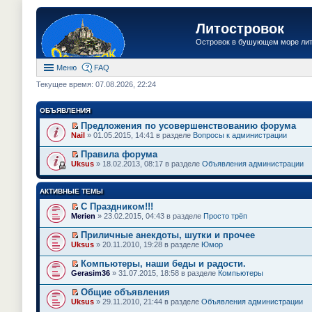
Литостровок
Островок в бушующем море ли
Меню
FAQ
Текущее время: 07.08.2026, 22:24
ОБЪЯВЛЕНИЯ
Предложения по усовершенствованию форума
П
Nail
» 01.05.2015, 14:41 в разделе
Вопросы к администрации
е
р
Правила форума
е
П
Uksus
» 18.02.2013, 08:17 в разделе
Объявления администрации
й
е
т
р
и
е
АКТИВНЫЕ ТЕМЫ
к
й
п
т
С Праздником!!!
е
и
П
Merien
» 23.02.2015, 04:43 в разделе
Просто трёп
р
к
е
в
п
р
о
Приличные анекдоты, шутки и прочее
е
е
м
П
Uksus
» 20.11.2010, 19:28 в разделе
Юмор
р
й
у
е
в
т
н
р
о
Компьютеры, наши беды и радости.
и
е
е
м
П
к
Gerasim36
» 31.07.2015, 18:58 в разделе
Компьютеры
п
й
у
е
п
р
т
н
р
е
Общие объявления
о
и
е
е
р
П
ч
к
Uksus
» 29.11.2010, 21:44 в разделе
Объявления администрации
п
й
в
е
и
п
р