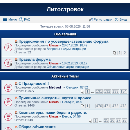
Литостровок
Меню
FAQ
Регистрация
Вход
Текущее время: 08.08.2026, 11:56
Объявления
Предложения по усовершенствованию форума
П
Последнее сообщение
Uksus
«
28.07.2020, 18:49
е
Добавлено в разделе
Вопросы к администрации
р
Ответы:
32
1
2
е
й
Правила форума
т
П
Последнее сообщение
Uksus
«
18.02.2013, 08:17
и
е
Добавлено в разделе
Объявления администрации
к
р
п
е
е
Активные темы
й
р
т
в
С Праздником!!!
и
о
П
к
Последнее сообщение
Medved_
«
Сегодня, 07:52
м
е
п
Ответы:
2677
1
…
131
132
133
134
у
р
е
н
е
р
Приличные анекдоты, шутки и прочее
е
й
в
П
Последнее сообщение
Uksus
«
Сегодня, 04:01
п
т
о
е
Ответы:
9445
1
…
470
471
472
473
р
и
м
р
о
к
у
е
Компьютеры, наши беды и радости.
ч
п
н
й
П
Последнее сообщение
Uksus
«
Вчера, 04:56
и
е
е
т
е
Ответы:
544
1
…
25
26
27
28
т
р
п
и
р
а
в
р
к
е
Общие объявления
н
о
о
п
й