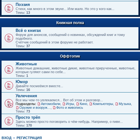
е
Поэзия
н
Стихи, как много в этом звуке... Или мало. Но это у кого как...
и
Темы:
13
ю
Книжная полка
Всё о книгах
Форум для анонсов, сообщений о новинках, обсуждений книг и тому
подобного.
Счётчик сообщений в этом форуме не работает.
Темы:
37
Оффтопик
Животные
Животные домашние, животные дикие, животные прирученные, животные,
которые гуляют сами по себе...
Темы:
1
Юмор
Давайте посмеёмся вместе...
Темы:
16
Увлечения
Все мы чем-то увлекаемся... Вот об этом и разговор...
Подразделы:
Автомобили
,
Игры
,
Кино
,
Компьютеры
,
Музыка
,
Оружие и вооружения
,
Фото и живопись
Темы:
73
Просто трёп
Здесь можно просто поговорить о чём-нибудь. Например, о пиве...
Темы:
170
ВХОД
•
РЕГИСТРАЦИЯ