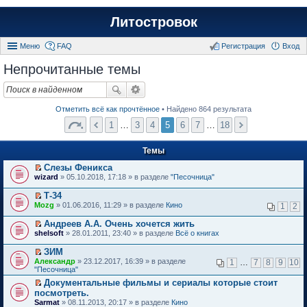
Литостровок
Меню
FAQ
Регистрация
Вход
Непрочитанные темы
Отметить всё как прочтённое
• Найдено 864 результата
1
…
3
4
5
6
7
…
18
Темы
Слезы Феникса
П
wizard
» 05.10.2018, 17:18 » в разделе
"Песочница"
е
р
Т-34
е
П
Mozg
» 01.06.2016, 11:29 » в разделе
Кино
1
2
й
е
т
р
Андреев А.А. Очень хочется жить
и
е
П
к
shelsoft
» 28.01.2011, 23:40 » в разделе
Всё о книгах
й
е
п
т
р
е
ЗИМ
и
е
р
П
к
Александр
» 23.12.2017, 16:39 » в разделе
1
…
7
8
9
10
й
в
е
п
"Песочница"
т
о
р
е
и
м
Документальные фильмы и сериалы которые стоит
е
р
к
у
П
посмотреть.
й
в
п
н
е
т
о
Sarmat
» 08.11.2013, 20:17 » в разделе
Кино
е
е
р