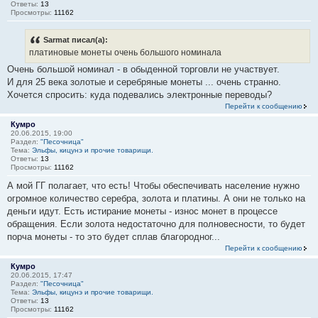
Ответы:
13
Просмотры:
11162
Sarmat писал(а):
платиновые монеты очень большого номинала
Очень большой номинал - в обыденной торговли не участвует.
И для 25 века золотые и серебряные монеты ... очень странно.
Хочется спросить: куда подевались электронные переводы?
Перейти к сообщению
Кумро
20.06.2015, 19:00
Раздел:
"Песочница"
Тема:
Эльфы, кицунэ и прочие товарищи.
Ответы:
13
Просмотры:
11162
А мой ГГ полагает, что есть! Чтобы обеспечивать население нужно
огромное количество серебра, золота и платины. А они не только на
деньги идут. Есть истирание монеты - износ монет в процессе
обращения. Если золота недостаточно для полновесности, то будет
порча монеты - то это будет сплав благородног...
Перейти к сообщению
Кумро
20.06.2015, 17:47
Раздел:
"Песочница"
Тема:
Эльфы, кицунэ и прочие товарищи.
Ответы:
13
Просмотры:
11162