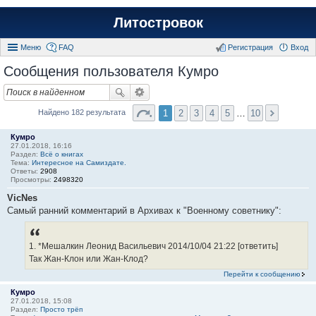
Литостровок
Меню
FAQ
Регистрация
Вход
Сообщения пользователя Кумро
1
2
3
4
5
…
10
Найдено 182 результата
Кумро
27.01.2018, 16:16
Раздел:
Всё о книгах
Тема:
Интересное на Самиздате.
Ответы:
2908
Просмотры:
2498320
VicNes
Самый ранний комментарий в Архивах к "Военному советнику":
1. *Мешалкин Леонид Васильевич 2014/10/04 21:22 [ответить]
Так Жан-Клон или Жан-Клод?
Перейти к сообщению
Кумро
27.01.2018, 15:08
Раздел:
Просто трёп