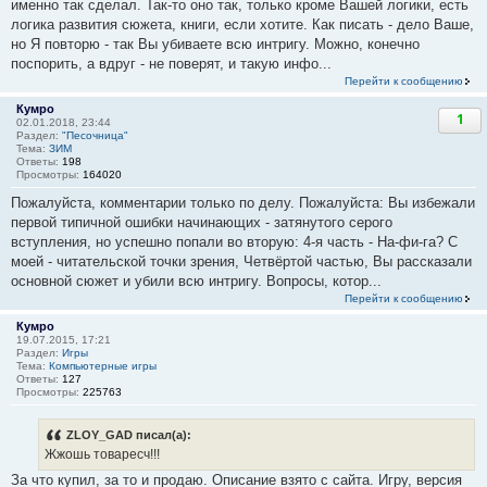
именно так сделал. Так-то оно так, только кроме Вашей логики, есть
логика развития сюжета, книги, если хотите. Как писать - дело Ваше,
но Я повторю - так Вы убиваете всю интригу. Можно, конечно
поспорить, а вдруг - не поверят, и такую инфо...
Перейти к сообщению
Кумро
1
02.01.2018, 23:44
Раздел:
"Песочница"
Тема:
ЗИМ
Ответы:
198
Просмотры:
164020
Пожалуйста, комментарии только по делу. Пожалуйста: Вы избежали
первой типичной ошибки начинающих - затянутого серого
вступления, но успешно попали во вторую: 4-я часть - На-фи-га? С
моей - читательской точки зрения, Четвёртой частью, Вы рассказали
основной сюжет и убили всю интригу. Вопросы, котор...
Перейти к сообщению
Кумро
19.07.2015, 17:21
Раздел:
Игры
Тема:
Компьютерные игры
Ответы:
127
Просмотры:
225763
ZLOY_GAD писал(а):
Жжошь товаресч!!!
За что купил, за то и продаю. Описание взято с сайта. Игру, версия