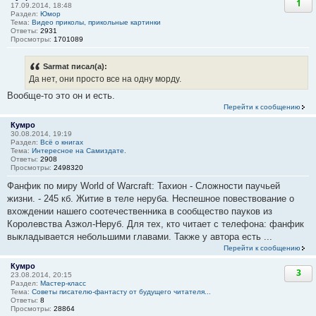
1
17.09.2014, 18:48
Раздел:
Юмор
Тема:
Видео приколы, прикольные картинки
Ответы:
2931
Просмотры:
1701089
Sarmat писал(а):
Да нет, они просто все на одну морду.
Вообще-то это он и есть.
Перейти к сообщению
Кумро
30.08.2014, 19:19
Раздел:
Всё о книгах
Тема:
Интересное на Самиздате.
Ответы:
2908
Просмотры:
2498320
Фанфик по миру World of Warcraft: Тахион - Сложности паучьей
жизни. - 245 кб. Житие в теле неруба. Неспешное повествование о
вхождении нашего соотечественника в сообщество пауков из
Королевства Азжол-Неруб. Для тех, кто читает с телефона: фанфик
выкладывается небольшими главами. Также у автора есть ...
Перейти к сообщению
Кумро
3
23.08.2014, 20:15
Раздел:
Мастер-класс
Тема:
Советы писателю-фантасту от будущего читателя...
Ответы:
8
Просмотры:
28864