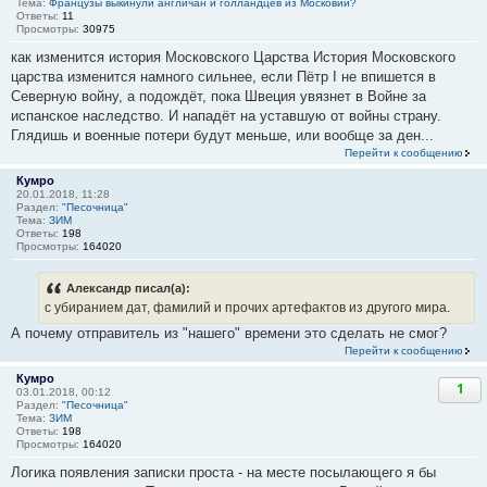
Тема:
Французы выкинули англичан и голландцев из Московии?
Ответы:
11
Просмотры:
30975
как изменится история Московского Царства История Московского
царства изменится намного сильнее, если Пётр I не впишется в
Северную войну, а подождёт, пока Швеция увязнет в Войне за
испанское наследство. И нападёт на уставшую от войны страну.
Глядишь и военные потери будут меньше, или вообще за ден...
Перейти к сообщению
Кумро
20.01.2018, 11:28
Раздел:
"Песочница"
Тема:
ЗИМ
Ответы:
198
Просмотры:
164020
Александр писал(а):
с убиранием дат, фамилий и прочих артефактов из другого мира.
А почему отправитель из "нашего" времени это сделать не смог?
Перейти к сообщению
Кумро
1
03.01.2018, 00:12
Раздел:
"Песочница"
Тема:
ЗИМ
Ответы:
198
Просмотры:
164020
Логика появления записки проста - на месте посылающего я бы