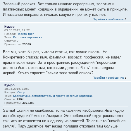
Забавный рассказ. Вот только никаких серебряных, золотых и
платиновых монет, ходящих в обращении, не может быть в принципе.
И название поправьте: никаких кицунэ и прочих у вас нет.
Перейти к сообщению
Кумро
03.05.2015, 17:22
Раздел:
Просто трёп
Тема:
Карточка персонажа...
Ответы:
0
Просмотры:
23089
Все мы, хотя бы раз, читали статьи, как лучше писать. Но
Конкретного списка: имя, фамилия, возраст, профессия, не видел
практически нигде. Зато пространных рассуждений "персонажи
должны быть таковыми, каковыми должны быть" хоть ведром
черпай. Кто-то спросит: "зачем тебе такой список? ...
Перейти к сообщению
Кумро
18.04.2015, 11:52
Раздел:
Юмор
Тема:
Карикатуры, демотиваторы и просто веселые картинки.
Ответы:
9994
Просмотры:
3072383
Sarmat Если я не ошибаюсь, то на картинке изображена Яма - одно
из трёх худших? мест в Америке. Это небольшой округ расположен
так, что не относится ни к одному из властей. То есть это "ничейная
земля". Пару десятков лет назад полиция откопала там больше