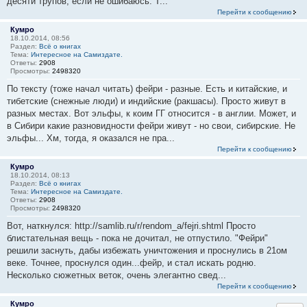
десяти трупов, если не ошибаюсь. Т...
Перейти к сообщению
Кумро
18.10.2014, 08:56
Раздел:
Всё о книгах
Тема:
Интересное на Самиздате.
Ответы:
2908
Просмотры:
2498320
По тексту (тоже начал читать) фейри - разные. Есть и китайские, и
тибетские (снежные люди) и индийские (ракшасы). Просто живут в
разных местах. Вот эльфы, к коим ГГ относится - в англии. Может, и
в Сибири какие разновидности фейри живут - но свои, сибирские. Не
эльфы... Хм, тогда, я оказался не пра...
Перейти к сообщению
Кумро
18.10.2014, 08:13
Раздел:
Всё о книгах
Тема:
Интересное на Самиздате.
Ответы:
2908
Просмотры:
2498320
Вот, наткнулся: http://samlib.ru/r/rendom_a/fejri.shtml Просто
блистательная вещь - пока не дочитал, не отпустило. "Фейри"
решили заснуть, дабы избежать уничтожения и проснулись в 21ом
веке. Точнее, проснулся один...фейр, и стал искать родню.
Несколько сюжетных веток, очень элегантно свед...
Перейти к сообщению
Кумро