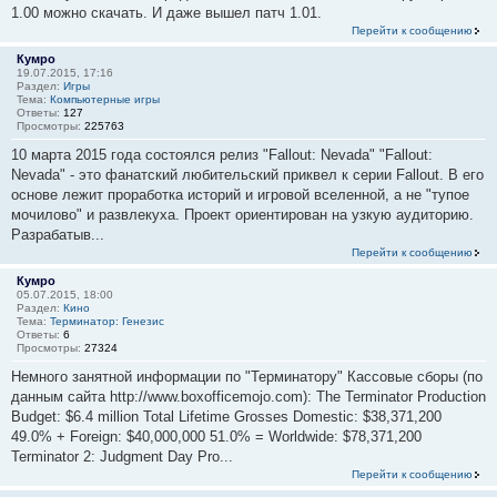
1.00 можно скачать. И даже вышел патч 1.01.
Перейти к сообщению
Кумро
19.07.2015, 17:16
Раздел:
Игры
Тема:
Компьютерные игры
Ответы:
127
Просмотры:
225763
10 марта 2015 года состоялся релиз "Fallout: Nevada" "Fallout:
Nevada" - это фанатский любительский приквел к серии Fallout. В его
основе лежит проработка историй и игровой вселенной, а не "тупое
мочилово" и развлекуха. Проект ориентирован на узкую аудиторию.
Разрабатыв...
Перейти к сообщению
Кумро
05.07.2015, 18:00
Раздел:
Кино
Тема:
Терминатор: Генезис
Ответы:
6
Просмотры:
27324
Немного занятной информации по "Терминатору" Кассовые сборы (по
данным сайта http://www.boxofficemojo.com): The Terminator Production
Budget: $6.4 million Total Lifetime Grosses Domestic: $38,371,200
49.0% + Foreign: $40,000,000 51.0% = Worldwide: $78,371,200
Terminator 2: Judgment Day Pro...
Перейти к сообщению