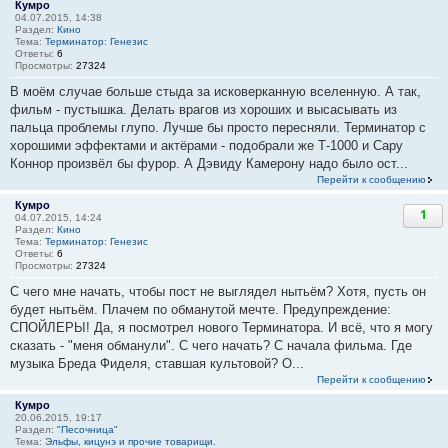
Кумро
04.07.2015, 14:38
Раздел:
Кино
Тема:
Терминатор: Генезис
Ответы:
6
Просмотры:
27324
В моём случае больше стыда за исковерканную вселенную. А так,
фильм - пустышка. Делать врагов из хороших и высасывать из
пальца проблемы глупо. Лучше бы просто пересняли. Терминатор с
хорошими эффектами и актёрами - подобрали же Т-1000 и Сару
Коннор произвёл бы фурор. А Дэвиду Камерону надо было ост...
Перейти к сообщению
Кумро
1
04.07.2015, 14:24
Раздел:
Кино
Тема:
Терминатор: Генезис
Ответы:
6
Просмотры:
27324
С чего мне начать, чтобы пост не выглядел нытьём? Хотя, пусть он
будет нытьём. Плачем по обманутой мечте. Предупреждение:
СПОЙЛЕРЫ! Да, я посмотрел нового Терминатора. И всё, что я могу
сказать - "меня обманули". С чего начать? С начала фильма. Где
музыка Бреда Фиделя, ставшая культовой? О...
Перейти к сообщению
Кумро
20.06.2015, 19:17
Раздел:
"Песочница"
Тема:
Эльфы, кицунэ и прочие товарищи.