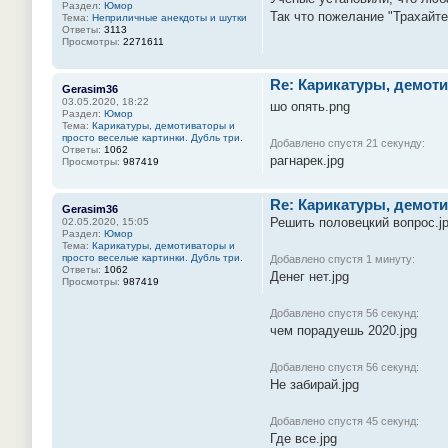
Раздел:
Юмор
Так что пожелание "Трахайте
Тема:
Неприличные анекдоты и шутки
Ответы:
3113
Просмотры:
2271611
Re: Карикатуры, демоти
Gerasim36
03.05.2020, 18:22
шо опять.png
Раздел:
Юмор
Тема:
Карикатуры, демотиваторы и
просто веселые картинки. Дубль три.
Добавлено спустя 21 секунду:
Ответы:
1062
рагнарек.jpg
Просмотры:
987419
Re: Карикатуры, демоти
Gerasim36
Решить половецкий вопрос.j
02.05.2020, 15:05
Раздел:
Юмор
Тема:
Карикатуры, демотиваторы и
просто веселые картинки. Дубль три.
Добавлено спустя 1 минуту:
Ответы:
1062
Денег нет.jpg
Просмотры:
987419
Добавлено спустя 56 секунд:
чем порадуешь 2020.jpg
Добавлено спустя 56 секунд:
Не забирай.jpg
Добавлено спустя 45 секунд:
Где все.jpg