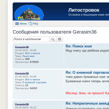
Литостровок
Островок в бушующем море ли
Меню
FAQ
Сообщения пользователя Gerasim36
Re: Поиск книг
Gerasim36
Ищу книгу где ребёнок родил
10.05.2021, 18:49
Раздел:
Всё о книгах
Тема:
Поиск книг
Ответы:
606
Просмотры:
676930
Re: О книжной торговл
Gerasim36
тоже давно бумажных книг н
21.05.2020, 14:49
Раздел:
Всё о книгах
Бумажные книги теперь анти
Тема:
О книжной торговле
Ответы:
22
Просмотры:
64262
Месяца, блин, не прошло! Б
Re: Неприличные анекд
Gerasim36
20.05.2020, 16:23
Ученые установили, что люб