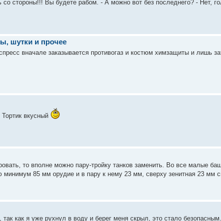
со стороны!!! Вы будете рабом. - А можно вот без последнего? - Нет, гол
ы, шутки и прочее
спресс вначале заказывается противогаз и костюм химзащиты и лишь за
 Тортик вкусный
ровать, то вполне можно пару-тройку танков заменить. Во все малые б
 минимум 85 мм орудие и в пару к нему 23 мм, сверху зенитная 23 мм 
в, так как я уже рухнул в воду и берег меня скрыл, это стало безопасны