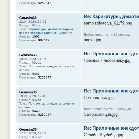
Просмотры:
5252947
Re: Карикатуры, демоти
Gerasim36
22.04.2020, 15:03
samoizolyaciya_61179.png
Раздел:
Юмор
Тема:
Карикатуры, демотиваторы и
просто веселые картинки. Дубль три.
Добавлено спустя 26 секунд:
Ответы:
1062
пасха.jpg
Просмотры:
987419
Re: Приличные анекдот
Gerasim36
20.04.2020, 21:26
Поездка к любовнику.jpg
Раздел:
Юмор
Тема:
Приличные анекдоты, шутки и
прочее
Ответы:
9443
Просмотры:
5252947
Re: Приличные анекдот
Gerasim36
18.04.2020, 12:40
Поменялось.jpg
Раздел:
Юмор
Тема:
Приличные анекдоты, шутки и
прочее
Добавлено спустя 22 секунды:
Ответы:
9443
Самоизоляция.jpg
Просмотры:
5252947
Re: Приличные анекдот
Gerasim36
17.04.2020, 17:39
Серийный убийца.jpg
Раздел:
Юмор