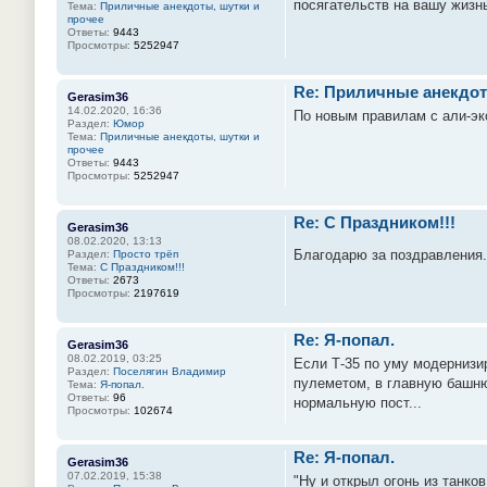
посягательств на вашу жизнь 
Тема:
Приличные анекдоты, шутки и
прочее
Ответы:
9443
Просмотры:
5252947
Re: Приличные анекдот
Gerasim36
14.02.2020, 16:36
По новым правилам с али-эк
Раздел:
Юмор
Тема:
Приличные анекдоты, шутки и
прочее
Ответы:
9443
Просмотры:
5252947
Re: С Праздником!!!
Gerasim36
08.02.2020, 13:13
Благодарю за поздравления.
Раздел:
Просто трёп
Тема:
С Праздником!!!
Ответы:
2673
Просмотры:
2197619
Re: Я-попал.
Gerasim36
08.02.2019, 03:25
Если Т-35 по уму модернизи
Раздел:
Поселягин Владимир
пулеметом, в главную башню
Тема:
Я-попал.
Ответы:
96
нормальную пост...
Просмотры:
102674
Re: Я-попал.
Gerasim36
07.02.2019, 15:38
"Ну и открыл огонь из танко