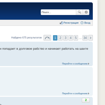
Регистрация
Вход
1
2
3
4
5
…
34
Найдено 675 результатов
н попадает в долговое рабство и начинает работать на шахте
Перейти к сообщению
Перейти к сообщению
2
ть