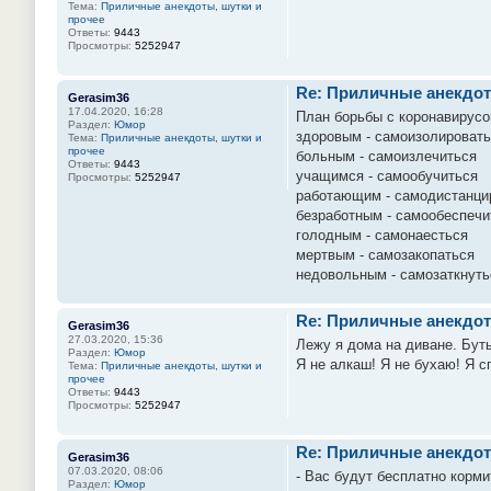
Тема:
Приличные анекдоты, шутки и
прочее
Ответы:
9443
Просмотры:
5252947
Re: Приличные анекдот
Gerasim36
17.04.2020, 16:28
План борьбы с коронавирусо
Раздел:
Юмор
здоровым - самоизолироват
Тема:
Приличные анекдоты, шутки и
прочее
больным - самоизлечиться
Ответы:
9443
учащимся - самообучиться
Просмотры:
5252947
работающим - самодистанци
безработным - самообеспечи
голодным - самонаесться
мертвым - самозакопаться
недовольным - самозаткнуть
Re: Приличные анекдот
Gerasim36
27.03.2020, 15:36
Лежу я дома на диване. Буты
Раздел:
Юмор
Я не алкаш! Я не бухаю! Я с
Тема:
Приличные анекдоты, шутки и
прочее
Ответы:
9443
Просмотры:
5252947
Re: Приличные анекдот
Gerasim36
07.03.2020, 08:06
- Вас будут бесплатно корми
Раздел:
Юмор