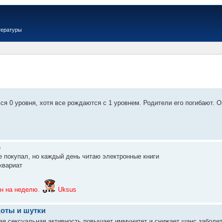
тературы
ся 0 уровня, хотя все рождаются с 1 уровнем. Родители его погибают. О
е
е покупал, но каждый день читаю электронные книги
квариат
ан на неделю.
Uksus
оты и шутки
ая сексуальная активность повышает иммунитет и снижает шанс заболе