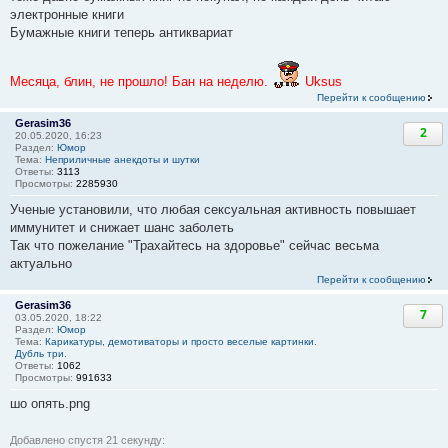
электронные книги
Бумажные книги теперь антиквариат
Месяца, блин, не прошло! Бан на неделю.
Uksus
Перейти к сообщению
Gerasim36
2
20.05.2020, 16:23
Раздел:
Юмор
Тема:
Неприличные анекдоты и шутки
Ответы:
3113
Просмотры:
2285930
Ученые установили, что любая сексуальная активность повышает
иммунитет и снижает шанс заболеть
Так что пожелание "Трахайтесь на здоровье" сейчас весьма
актуально
Перейти к сообщению
Gerasim36
7
03.05.2020, 18:22
Раздел:
Юмор
Тема:
Карикатуры, демотиваторы и просто веселые картинки.
Дубль три.
Ответы:
1062
Просмотры:
991633
шо опять.png
Добавлено спустя 21 секунду: