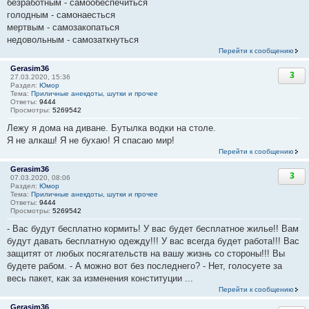
безработным - самообеспечиться
голодным - самонаесться
мертвым - самозакопаться
недовольным - самозаткнуться
Перейти к сообщению
Gerasim36
3
27.03.2020, 15:36
Раздел:
Юмор
Тема:
Приличные анекдоты, шутки и прочее
Ответы:
9444
Просмотры:
5269542
Лежу я дома на диване. Бутылка водки на столе.
Я не алкаш! Я не бухаю! Я спасаю мир!
Перейти к сообщению
Gerasim36
3
07.03.2020, 08:06
Раздел:
Юмор
Тема:
Приличные анекдоты, шутки и прочее
Ответы:
9444
Просмотры:
5269542
- Вас будут бесплатно кормить! У вас будет бесплатное жилье!! Вам
будут давать бесплатную одежду!!! У вас всегда будет работа!!! Вас
защитят от любых посягательств на вашу жизнь со стороны!!! Вы
будете рабом. - А можно вот без последнего? - Нет, голосуете за
весь пакет, как за изменения конституции ...
Перейти к сообщению
Gerasim36