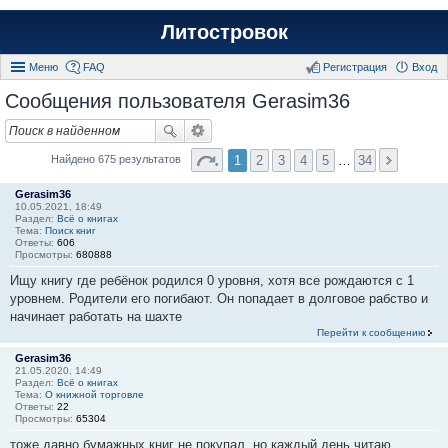
Литостровок
Меню
FAQ
Регистрация
Вход
Сообщения пользователя Gerasim36
1
2
3
4
5
…
34
Найдено 675 результатов
Gerasim36
10.05.2021, 18:49
Раздел:
Всё о книгах
Тема:
Поиск книг
Ответы:
606
Просмотры:
680888
Ищу книгу где ребёнок родился 0 уровня, хотя все рождаются с 1
уровнем. Родители его погибают. Он попадает в долговое рабство и
начинает работать на шахте
Перейти к сообщению
Gerasim36
21.05.2020, 14:49
Раздел:
Всё о книгах
Тема:
О книжной торговле
Ответы:
22
Просмотры:
65304
тоже давно бумажных книг не покупал, но каждый день читаю