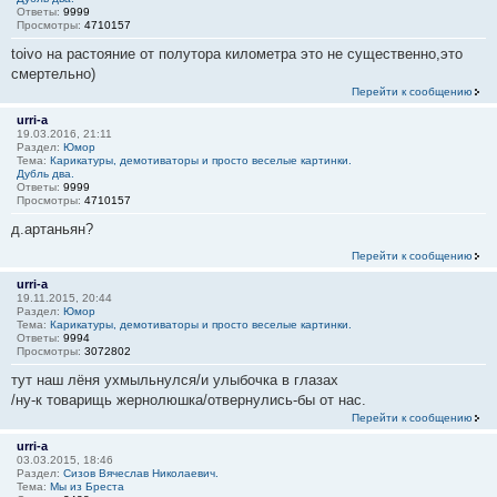
Ответы:
9999
Просмотры:
4710157
toivo на растояние от полутора километра это не существенно,это
смертельно)
Перейти к сообщению
urri-a
19.03.2016, 21:11
Раздел:
Юмор
Тема:
Карикатуры, демотиваторы и просто веселые картинки.
Дубль два.
Ответы:
9999
Просмотры:
4710157
д.артаньян?
Перейти к сообщению
urri-a
19.11.2015, 20:44
Раздел:
Юмор
Тема:
Карикатуры, демотиваторы и просто веселые картинки.
Ответы:
9994
Просмотры:
3072802
тут наш лёня ухмыльнулся/и улыбочка в глазах
/ну-к товарищь жернолюшка/отвернулись-бы от нас.
Перейти к сообщению
urri-a
03.03.2015, 18:46
Раздел:
Сизов Вячеслав Николаевич.
Тема:
Мы из Бреста