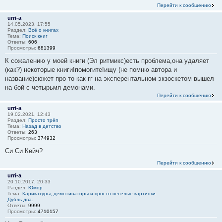
Перейти к сообщению
urri-a
14.05.2023, 17:55
Раздел:
Всё о книгах
Тема:
Поиск книг
Ответы:
606
Просмотры:
681399
К сожалению у моей книги (Эл ритмикс)есть проблема,она удаляет
(как?) некоторые книги!помогите!ищу (не помню автора и
название)сюжет про то как гг на эксперентальном экзоскетом вышел
на бой с четырьмя демонами.
Перейти к сообщению
urri-a
19.02.2021, 12:43
Раздел:
Просто трёп
Тема:
Назад в детство
Ответы:
263
Просмотры:
374932
Си Си Кейч?
Перейти к сообщению
urri-a
20.10.2017, 20:33
Раздел:
Юмор
Тема:
Карикатуры, демотиваторы и просто веселые картинки.
Дубль два.
Ответы:
9999
Просмотры:
4710157