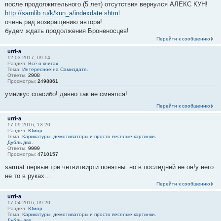
после продолжительного (5 лет) отсутствия вернулся АЛЕКС КУН!
http://samlib.ru/k/kun_a/indexdate.shtml
очень рад возвращению автора!
будем ждать продолжения Броненосцев!
Перейти к сообщению
urri-a
12.03.2017, 09:14
Раздел:
Всё о книгах
Тема:
Интересное на Самиздате.
Ответы:
2908
Просмотры:
2498861
умникус спасибо! давно так не смеялся!
Перейти к сообщению
urri-a
17.09.2016, 13:20
Раздел:
Юмор
Тема:
Карикатуры, демотиваторы и просто веселые картинки.
Дубль два.
Ответы:
9999
Просмотры:
4710157
sarmat первые три четвитвирти понятны. но в последней не он!у него
не то в руках...
Перейти к сообщению
urri-a
17.04.2016, 09:20
Раздел:
Юмор
Тема:
Карикатуры, демотиваторы и просто веселые картинки.
Дубль два.