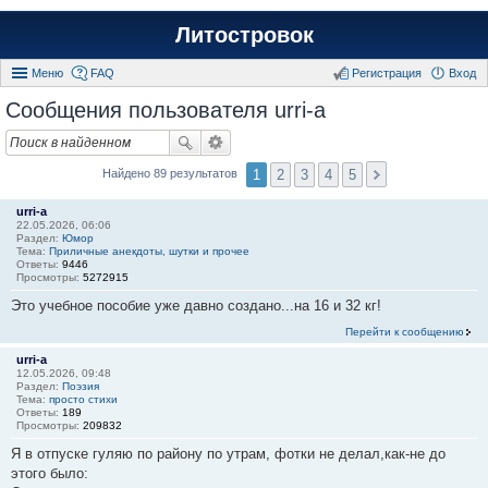
Литостровок
Меню
FAQ
Регистрация
Вход
Сообщения пользователя urri-a
1
2
3
4
5
Найдено 89 результатов
urri-a
22.05.2026, 06:06
Раздел:
Юмор
Тема:
Приличные анекдоты, шутки и прочее
Ответы:
9446
Просмотры:
5272915
Это учебное пособие уже давно создано...на 16 и 32 кг!
Перейти к сообщению
urri-a
12.05.2026, 09:48
Раздел:
Поэзия
Тема:
просто стихи
Ответы:
189
Просмотры:
209832
Я в отпуске гуляю по району по утрам, фотки не делал,как-не до
этого было: