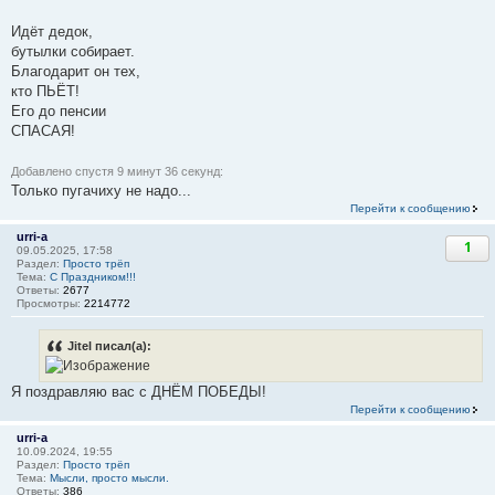
Идёт дедок,
бутылки собирает.
Благодарит он тех,
кто ПЬЁТ!
Его до пенсии
СПАСАЯ!
Добавлено спустя 9 минут 36 секунд:
Только пугачиху не надо...
Перейти к сообщению
urri-a
1
09.05.2025, 17:58
Раздел:
Просто трёп
Тема:
С Праздником!!!
Ответы:
2677
Просмотры:
2214772
Jitel писал(а):
Я поздравляю вас с ДНЁМ ПОБЕДЫ!
Перейти к сообщению
urri-a
10.09.2024, 19:55
Раздел:
Просто трёп
Тема:
Мысли, просто мысли.
Ответы:
386