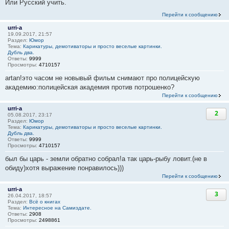
Или Русский учить.
Перейти к сообщению
urri-a
19.09.2017, 21:57
Раздел:
Юмор
Тема:
Карикатуры, демотиваторы и просто веселые картинки.
Дубль два.
Ответы:
9999
Просмотры:
4710157
artan!это часом не новывый фильм снимают про полицейскую
академию:полицейская академия против потрошенко?
Перейти к сообщению
urri-a
2
05.08.2017, 23:17
Раздел:
Юмор
Тема:
Карикатуры, демотиваторы и просто веселые картинки.
Дубль два.
Ответы:
9999
Просмотры:
4710157
был бы царь - земли обратно собрал!а так царь-рыбу ловит.(не в
обиду)хотя выражение понравилось)))
Перейти к сообщению
urri-a
3
26.04.2017, 18:57
Раздел:
Всё о книгах
Тема:
Интересное на Самиздате.
Ответы:
2908
Просмотры:
2498861