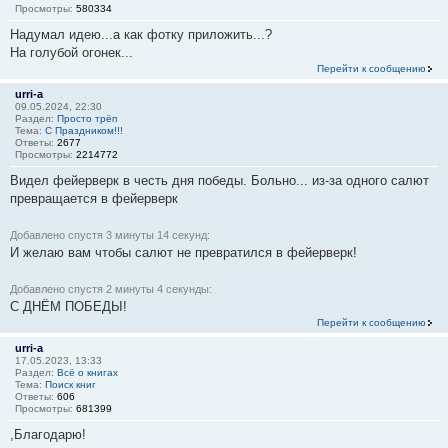
Просмотры:
580334
Надумал идею...а как фотку приложить...?
На голубой огонек...
Перейти к сообщению
urri-a
09.05.2024, 22:30
Раздел:
Просто трёп
Тема:
С Праздником!!!
Ответы:
2677
Просмотры:
2214772
Видел фейерверк в честь дня победы. Больно... из-за одного салют
превращается в фейерверк
Добавлено спустя 3 минуты 14 секунд:
И желаю вам чтобы салют не превратился в фейерверк!
Добавлено спустя 2 минуты 4 секунды:
С ДНЁМ ПОБЕДЫ!
Перейти к сообщению
urri-a
17.05.2023, 13:33
Раздел:
Всё о книгах
Тема:
Поиск книг
Ответы:
606
Просмотры:
681399
,Благодарю!