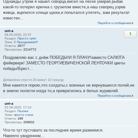
Однажды утром я нашел скворца,висел на леске умирая,рыбак
какой-то потерял крючка с грузилом вместе,а наш скворец узрев
живца, вцепился хлеще щюки,и попытался улететь, вам результат
известен...
Перейти к сообщению
urri-a
1
09.05.2026, 22:37
Раздел:
Просто трёп
Тема:
С Праздником!!!
Ответы:
2677
Просмотры:
2214772
Поздравляю вас с днём ПОБЕДЫ!И Я ПЛАЧУ!заместо САЛЮТА
фейерверк! ЗАМЕСТО ГЕОРГИЕВИЧЕНСКОЙ ЛЕНТОЧКИ цветы
победы!Брест...
Добавлено спустя 20 минут 10 секунд:
Мне кажется порою,что солдаты,с военных не вернувшихся полей,не
в землю полегли когда то,а превратились в белых журавлей.
Перейти к сообщению
urri-a
02.09.2025, 17:10
Раздел:
Поэзия
Тема:
просто стихи
Ответы:
189
Просмотры:
209832
Что-то тут пустовато за последнее время.развеемся.
Навеяло увиденном...