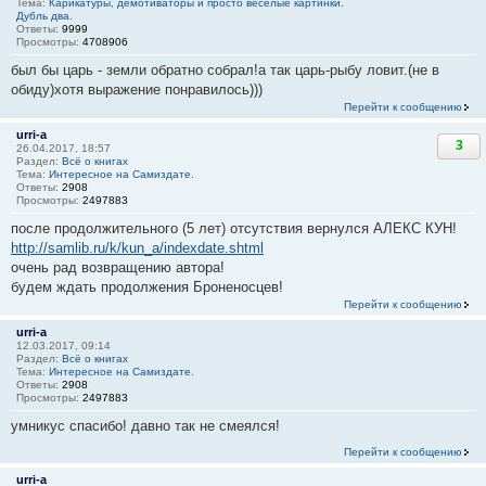
Тема:
Карикатуры, демотиваторы и просто веселые картинки.
Дубль два.
Ответы:
9999
Просмотры:
4708906
был бы царь - земли обратно собрал!а так царь-рыбу ловит.(не в
обиду)хотя выражение понравилось)))
Перейти к сообщению
urri-a
3
26.04.2017, 18:57
Раздел:
Всё о книгах
Тема:
Интересное на Самиздате.
Ответы:
2908
Просмотры:
2497883
после продолжительного (5 лет) отсутствия вернулся АЛЕКС КУН!
http://samlib.ru/k/kun_a/indexdate.shtml
очень рад возвращению автора!
будем ждать продолжения Броненосцев!
Перейти к сообщению
urri-a
12.03.2017, 09:14
Раздел:
Всё о книгах
Тема:
Интересное на Самиздате.
Ответы:
2908
Просмотры:
2497883
умникус спасибо! давно так не смеялся!
Перейти к сообщению
urri-a