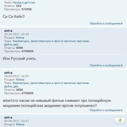
Тема:
Назад в детство
Ответы:
263
Просмотры:
374556
Си Си Кейч?
Перейти к сообщению
urri-a
20.10.2017, 20:33
Раздел:
Юмор
Тема:
Карикатуры, демотиваторы и просто веселые картинки.
Дубль два.
Ответы:
9999
Просмотры:
4708906
Или Русский учить.
Перейти к сообщению
urri-a
19.09.2017, 21:57
Раздел:
Юмор
Тема:
Карикатуры, демотиваторы и просто веселые картинки.
Дубль два.
Ответы:
9999
Просмотры:
4708906
artan!это часом не новывый фильм снимают про полицейскую
академию:полицейская академия против потрошенко?
Перейти к сообщению
urri-a
2
05.08.2017, 23:17
Раздел:
Юмор