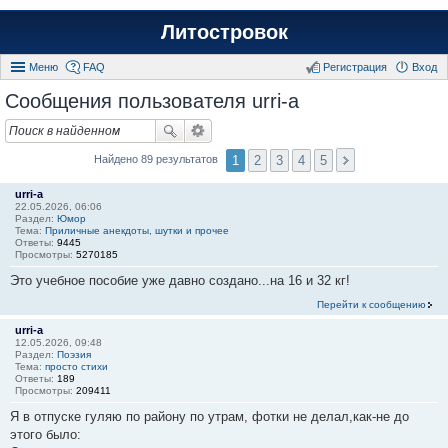
Литостровок
Меню
FAQ
Регистрация
Вход
Сообщения пользователя urri-a
1
2
3
4
5
Найдено 89 результатов
urri-a
22.05.2026, 06:06
Раздел:
Юмор
Тема:
Приличные анекдоты, шутки и прочее
Ответы:
9445
Просмотры:
5270185
Это учебное пособие уже давно создано...на 16 и 32 кг!
Перейти к сообщению
urri-a
12.05.2026, 09:48
Раздел:
Поэзия
Тема:
просто стихи
Ответы:
189
Просмотры:
209411
Я в отпуске гуляю по району по утрам, фотки не делал,как-не до
этого было: