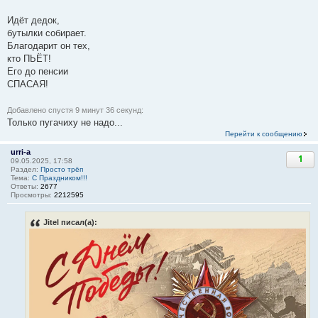
Идёт дедок,
бутылки собирает.
Благодарит он тех,
кто ПЬЁТ!
Его до пенсии
СПАСАЯ!
Добавлено спустя 9 минут 36 секунд:
Только пугачиху не надо...
Перейти к сообщению
urri-a
1
09.05.2025, 17:58
Раздел:
Просто трёп
Тема:
С Праздником!!!
Ответы:
2677
Просмотры:
2212595
Jitel писал(а):