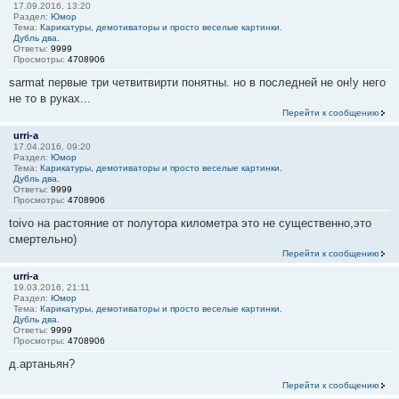
17.09.2016, 13:20
Раздел:
Юмор
Тема:
Карикатуры, демотиваторы и просто веселые картинки.
Дубль два.
Ответы:
9999
Просмотры:
4708906
sarmat первые три четвитвирти понятны. но в последней не он!у него
не то в руках...
Перейти к сообщению
urri-a
17.04.2016, 09:20
Раздел:
Юмор
Тема:
Карикатуры, демотиваторы и просто веселые картинки.
Дубль два.
Ответы:
9999
Просмотры:
4708906
toivo на растояние от полутора километра это не существенно,это
смертельно)
Перейти к сообщению
urri-a
19.03.2016, 21:11
Раздел:
Юмор
Тема:
Карикатуры, демотиваторы и просто веселые картинки.
Дубль два.
Ответы:
9999
Просмотры:
4708906
д.артаньян?
Перейти к сообщению