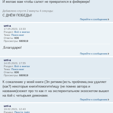
И желаю вам чтобы салют не превратился в фейерверк!
Добавлено спустя 2 минуты 4 секунды:
С ДНЁМ ПОБЕДЫ!
Перейти к сообщению
urri-a
17.05.2023, 13:33
Раздел:
Всё о книгах
Тема:
Поиск книг
Ответы:
606
Просмотры:
680919
,Благодарю!
Перейти к сообщению
urri-a
14.05.2023, 17:55
Раздел:
Всё о книгах
Тема:
Поиск книг
Ответы:
606
Просмотры:
680919
К сожалению у моей книги (Эл ритмикс)есть проблема,она удаляет
(как?) некоторые книги!помогите!ищу (не помню автора и
название)сюжет про то как гг на эксперентальном экзоскетом вышел
на бой с четырьмя демонами.
Перейти к сообщению
urri-a
19.02.2021, 12:43
Раздел:
Просто трёп