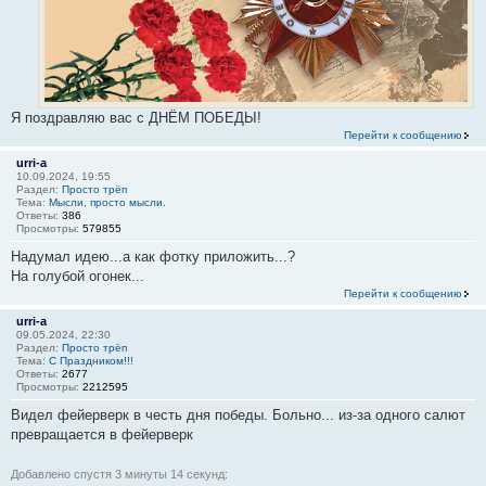
Я поздравляю вас с ДНЁМ ПОБЕДЫ!
Перейти к сообщению
urri-a
10.09.2024, 19:55
Раздел:
Просто трёп
Тема:
Мысли, просто мысли.
Ответы:
386
Просмотры:
579855
Надумал идею...а как фотку приложить...?
На голубой огонек...
Перейти к сообщению
urri-a
09.05.2024, 22:30
Раздел:
Просто трёп
Тема:
С Праздником!!!
Ответы:
2677
Просмотры:
2212595
Видел фейерверк в честь дня победы. Больно... из-за одного салют
превращается в фейерверк
Добавлено спустя 3 минуты 14 секунд: