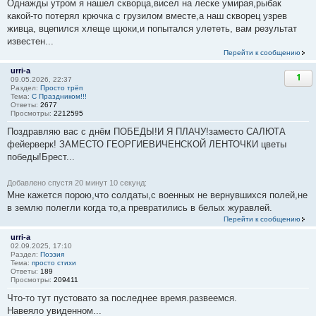
Однажды утром я нашел скворца,висел на леске умирая,рыбак
какой-то потерял крючка с грузилом вместе,а наш скворец узрев
живца, вцепился хлеще щюки,и попытался улететь, вам результат
известен...
Перейти к сообщению
urri-a
1
09.05.2026, 22:37
Раздел:
Просто трёп
Тема:
С Праздником!!!
Ответы:
2677
Просмотры:
2212595
Поздравляю вас с днём ПОБЕДЫ!И Я ПЛАЧУ!заместо САЛЮТА
фейерверк! ЗАМЕСТО ГЕОРГИЕВИЧЕНСКОЙ ЛЕНТОЧКИ цветы
победы!Брест...
Добавлено спустя 20 минут 10 секунд:
Мне кажется порою,что солдаты,с военных не вернувшихся полей,не
в землю полегли когда то,а превратились в белых журавлей.
Перейти к сообщению
urri-a
02.09.2025, 17:10
Раздел:
Поэзия
Тема:
просто стихи
Ответы:
189
Просмотры:
209411
Что-то тут пустовато за последнее время.развеемся.
Навеяло увиденном...