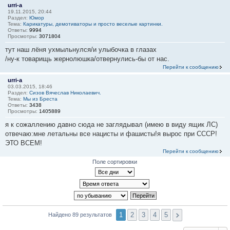
urri-a
19.11.2015, 20:44
Раздел:
Юмор
Тема:
Карикатуры, демотиваторы и просто веселые картинки.
Ответы:
9994
Просмотры:
3071804
тут наш лёня ухмыльнулся/и улыбочка в глазах
/ну-к товарищь жернолюшка/отвернулись-бы от нас.
Перейти к сообщению
urri-a
03.03.2015, 18:46
Раздел:
Сизов Вячеслав Николаевич.
Тема:
Мы из Бреста
Ответы:
3438
Просмотры:
1405889
я к сожаллению давно сюда не заглядывал (имею в виду ящик ЛС)
отвечаю:мне летальны все нацисты и фашисты!я вырос при СССР!
ЭТО ВСЕМ!
Перейти к сообщению
Поле сортировки
1
2
3
4
5
Найдено 89 результатов